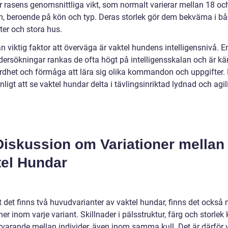
r rasens genomsnittliga vikt, som normalt varierar mellan 18 oc
m, beroende på kön och typ. Deras storlek gör dem bekväma i b
ter och stora hus.
 viktig faktor att överväga är vaktel hundens intelligensnivå. En
ndersökningar rankas de ofta högt på intelligensskalan och är kä
ördhet och förmåga att lära sig olika kommandon och uppgifter. 
nligt att se vaktel hundar delta i tävlingsinriktad lydnad och agili
Diskussion om Variationer mellan
tel Hundar
t det finns två huvudvarianter av vaktel hundar, finns det också
ner inom varje variant. Skillnader i pälsstruktur, färg och storlek
rvarande mellan individer, även inom samma kull. Det är därför v