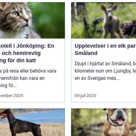
otell i Jönköping: En
Upplevelser i en elk par
g och hemtrevlig
Småland
ng för din katt
Djupt i hjärtat av Småland, b
a på resa eller behöva vara
kilometer norr om Ljungby, l
 hemifrån kan vara en
en av Sveriges mes...
ng fö...
tember 2025
09 juli 2025