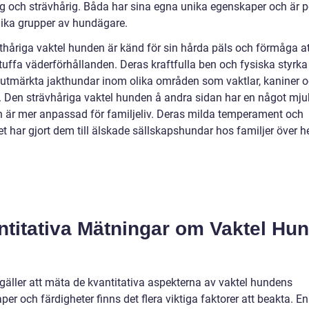
ig och strävhårig. Båda har sina egna unika egenskaper och är 
lika grupper av hundägare.
thåriga vaktel hunden är känd för sin hårda päls och förmåga at
tuffa väderförhållanden. Deras kraftfulla ben och fysiska styrka
l utmärkta jakthundar inom olika områden som vaktlar, kaniner 
n. Den strävhåriga vaktel hunden å andra sidan har en något mju
h är mer anpassad för familjeliv. Deras milda temperament och
t har gjort dem till älskade sällskapshundar hos familjer över h
ntitativa Mätningar om Vaktel Hu
 gäller att mäta de kvantitativa aspekterna av vaktel hundens
er och färdigheter finns det flera viktiga faktorer att beakta. En