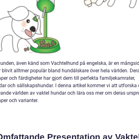
hunden, även känd som Vachtelhund på engelska, är en mångsid
 blivit alltmer populär bland hundälskare över hela världen. Der
er och färdigheter har gjort dem till perfekta familjekamrater,
dar och sällskapshundar. I denna artikel kommer vi att utforska
rande världen av vaktel hundar och lära oss mer om deras urspr
per och varianter.
Omfattande Presentation av Vakte