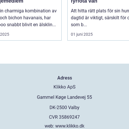
ljemedlem
fyrfota vän
in charmiga kombination av
Att hitta rätt plats för sin hu
och bichon havanais, har
dagtid är viktigt, särskilt för
o snabbt blivit en älsklin...
som b...
i 2025
01 juni 2025
Adress
web:
www.klikko.dk