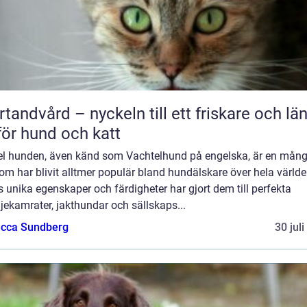
rtandvård – nyckeln till ett friskare och lä
 för hund och katt
el hunden, även känd som Vachtelhund på engelska, är en mång
om har blivit alltmer populär bland hundälskare över hela världe
 unika egenskaper och färdigheter har gjort dem till perfekta
jekamrater, jakthundar och sällskaps...
cca Sundberg
30 jul