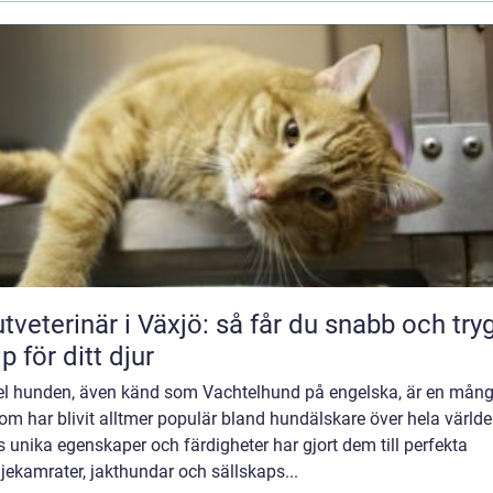
tveterinär i Växjö: så får du snabb och try
lp för ditt djur
el hunden, även känd som Vachtelhund på engelska, är en mång
om har blivit alltmer populär bland hundälskare över hela världe
 unika egenskaper och färdigheter har gjort dem till perfekta
jekamrater, jakthundar och sällskaps...