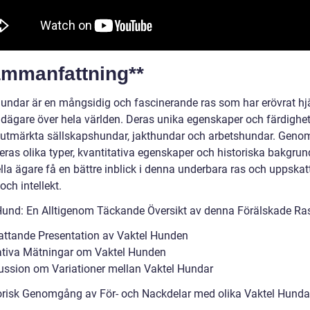
ammanfattning**
hundar är en mångsidig och fascinerande ras som har erövrat hj
dägare över hela världen. Deras unika egenskaper och färdighet
l utmärkta sällskapshundar, jakthundar och arbetshundar. Genom
deras olika typer, kvantitativa egenskaper och historiska bakgru
lla ägare få en bättre inblick i denna underbara ras och uppskat
 och intellekt.
Hund: En Alltigenom Täckande Översikt av denna Förälskade Ra
ttande Presentation av Vaktel Hunden
ativa Mätningar om Vaktel Hunden
ussion om Variationer mellan Vaktel Hundar
orisk Genomgång av För- och Nackdelar med olika Vaktel Hunda