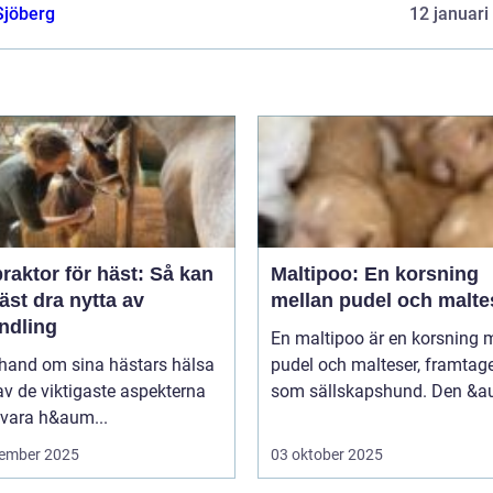
Sjöberg
12 januari
raktor för häst: Så kan
Maltipoo: En korsning
äst dra nytta av
mellan pudel och malte
ndling
En maltipoo är en korsning 
 hand om sina hästars hälsa
pudel och malteser, framtag
av de viktigaste aspekterna
som sällskapshund. Den &au
 vara h&aum...
ember 2025
03 oktober 2025