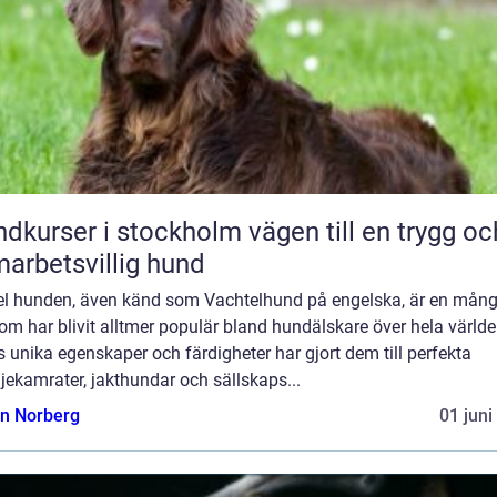
rser i stockholm vägen till en trygg och
arbetsvillig hund
el hunden, även känd som Vachtelhund på engelska, är en mång
om har blivit alltmer populär bland hundälskare över hela världe
 unika egenskaper och färdigheter har gjort dem till perfekta
jekamrater, jakthundar och sällskaps...
n Norberg
01 juni