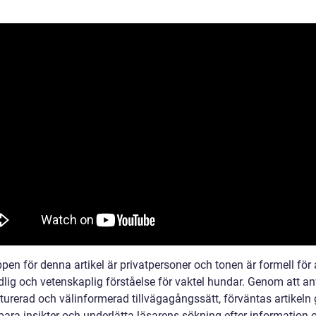
en för denna artikel är privatpersoner och tonen är formell för 
dlig och vetenskaplig förståelse för vaktel hundar. Genom att a
turerad och välinformerad tillvägagångssätt, förväntas artikeln 
ara insikter och underlätta läsarens sökning efter information