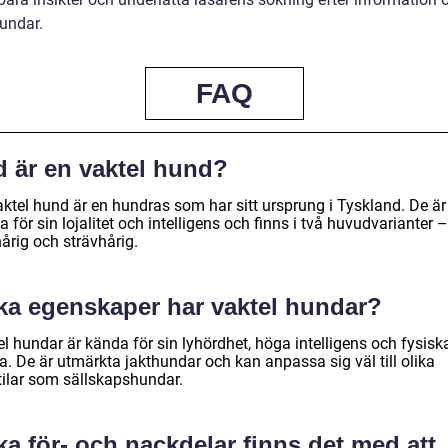
hundar.
FAQ
d är en vaktel hund?
aktel hund är en hundras som har sitt ursprung i Tyskland. De är
 för sin lojalitet och intelligens och finns i två huvudvarianter –
årig och strävhårig.
lka egenskaper har vaktel hundar?
l hundar är kända för sin lyhördhet, höga intelligens och fysisk
a. De är utmärkta jakthundar och kan anpassa sig väl till olika
stilar som sällskapshundar.
ka för- och nackdelar finns det med att