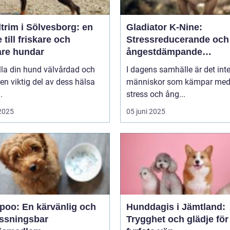
trim i Sölvesborg: en
Gladiator K-Nine:
 till friskare och
Stressreducerande och
are hundar
ångestdämpande
hundhalsband
lla din hund välvårdad och
I dagens samhälle är det int
 en viktig del av dess hälsa
människor som kämpar me
.
stress och ång...
 2025
05 juni 2025
poo: En kärvänlig och
Hunddagis i Jämtland:
ssningsbar
Trygghet och glädje för