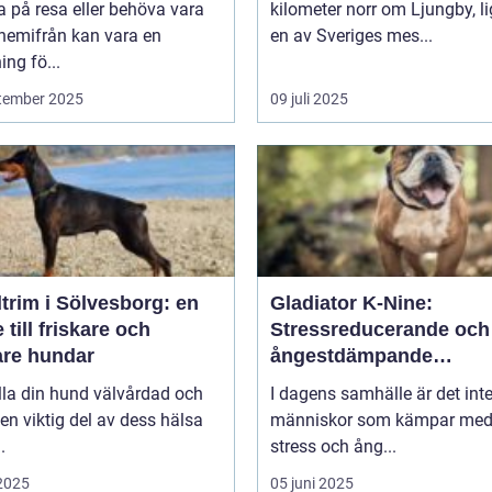
a på resa eller behöva vara
kilometer norr om Ljungby, l
 hemifrån kan vara en
en av Sveriges mes...
ng fö...
tember 2025
09 juli 2025
trim i Sölvesborg: en
Gladiator K-Nine:
 till friskare och
Stressreducerande och
are hundar
ångestdämpande
hundhalsband
lla din hund välvårdad och
I dagens samhälle är det int
 en viktig del av dess hälsa
människor som kämpar me
.
stress och ång...
 2025
05 juni 2025