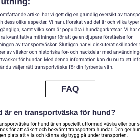
utning:
omfattande artikel har vi gett dig en grundlig översikt av transp
 dess olika aspekter. Vi har utforskat vad det är och vilka type
llgängliga, samt vilka som är populära i hundägarkretsar. Vi har
ra kvantitativa mätningar för att ge en djupare förståelse för
ingen av transportväskor. Slutligen har vi diskuterat skillnader
yper av väskor och historiska för- och nackdelar med användning
rtväskor för hundar. Med denna information kan du nu ta ett inf
är du väljer rätt transportväska för din fyrbenta vän.
FAQ
d är en transportväska för hund?
ransportväska för hund är en speciellt utformad väska eller bur 
nds för att säkert och bekvämt transportera hundar. Den ger hu
en plats att vila och känna sig trygg på under transporten.