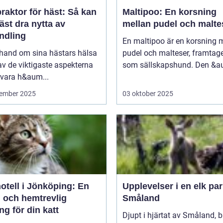
raktor för häst: Så kan
Maltipoo: En korsning
äst dra nytta av
mellan pudel och malte
ndling
En maltipoo är en korsning 
 hand om sina hästars hälsa
pudel och malteser, framtag
av de viktigaste aspekterna
som sällskapshund. Den &au
 vara h&aum...
ember 2025
03 oktober 2025
otell i Jönköping: En
Upplevelser i en elk par
g och hemtrevlig
Småland
ng för din katt
Djupt i hjärtat av Småland, b