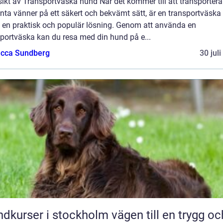
ikt av Transportväska hund När det kommer till att transportera
nta vänner på ett säkert och bekvämt sätt, är en transportväska 
 en praktisk och populär lösning. Genom att använda en
sportväska kan du resa med din hund på e...
cca Sundberg
30 jul
rser i stockholm vägen till en trygg och