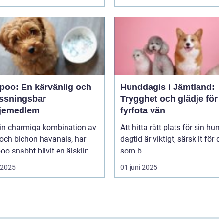
poo: En kärvänlig och
Hunddagis i Jämtland:
ssningsbar
Trygghet och glädje för
ljemedlem
fyrfota vän
in charmiga kombination av
Att hitta rätt plats för sin hu
och bichon havanais, har
dagtid är viktigt, särskilt för
o snabbt blivit en älsklin...
som b...
i 2025
01 juni 2025