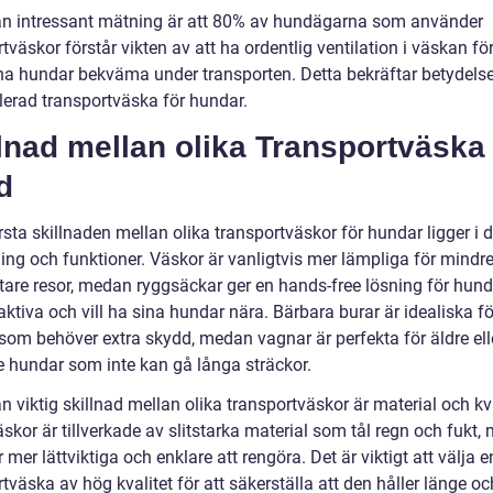
n intressant mätning är att 80% av hundägarna som använder
tväskor förstår vikten av att ha ordentlig ventilation i väskan för
ina hundar bekväma under transporten. Detta bekräftar betydels
ilerad transportväska för hundar.
lnad mellan olika Transportväska
d
sta skillnaden mellan olika transportväskor för hundar ligger i 
ing och funktioner. Väskor är vanligtvis mer lämpliga för mindr
ortare resor, medan ryggsäckar ger en hands-free lösning för hun
ktiva och vill ha sina hundar nära. Bärbara burar är idealiska fö
som behöver extra skydd, medan vagnar är perfekta för äldre ell
 hundar som inte kan gå långa sträckor.
 viktig skillnad mellan olika transportväskor är material och kva
skor är tillverkade av slitstarka material som tål regn och fukt
 mer lättviktiga och enklare att rengöra. Det är viktigt att välja e
tväska av hög kvalitet för att säkerställa att den håller länge oc