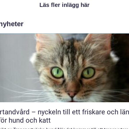
Läs fler inlägg här
 nyheter
rtandvård – nyckeln till ett friskare och lä
 för hund och katt