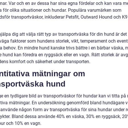
nar. Var och en av dessa har sina egna fördelar och kan vara m
a för olika situationer och hundar. Populära varumärken som
sför transportväskor, inkluderar Petsfit, Outward Hound och K9
hjälpa dig att välja rätt typ av transportväska för din hund är det 
rväga faktorer som hundens storlek, vikt, temperament och event
da behov. En mindre hund kanske trivs bättre i en bärbar väska,
e hund kan föredra en ryggsäck eller en vagn. Rätt storlek är av
dens komfort och säkerhet under transporten.
ntitativa mätningar om
nsportväska hund
ge en tydligare bild av transportväskor för hundar kan vi titta på
ativa mätningar. En undersökning genomförd bland hundägare v
 använde någon form av transportväska för sina hundar under r
tflykter. Bland dessa använde 40% en väska, 30% en ryggsäck, 2
bur och 10% en vagn.