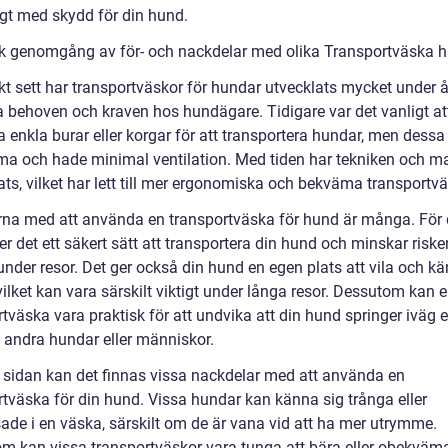
ligt med skydd för din hund.
sk genomgång av för- och nackdelar med olika Transportväska 
kt sett har transportväskor för hundar utvecklats mycket under å
a behoven och kraven hos hundägare. Tidigare var det vanligt at
enkla burar eller korgar för att transportera hundar, men dessa 
a och hade minimal ventilation. Med tiden har tekniken och ma
ats, vilket har lett till mer ergonomiska och bekväma transportvä
rna med att använda en transportväska för hund är många. För 
er det ett säkert sätt att transportera din hund och minskar riske
nder resor. Det ger också din hund en egen plats att vila och kä
 vilket kan vara särskilt viktigt under långa resor. Dessutom kan 
tväska vara praktisk för att undvika att din hund springer iväg e
v andra hundar eller människor.
 sidan kan det finnas vissa nackdelar med att använda en
rtväska för din hund. Vissa hundar kan känna sig trånga eller
ade i en väska, särskilt om de är vana vid att ha mer utrymme.
m kan vissa transportväskor vara tunga att bära eller obekväma