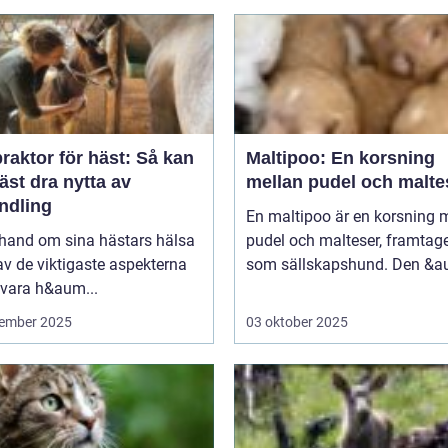
raktor för häst: Så kan
Maltipoo: En korsning
äst dra nytta av
mellan pudel och malte
ndling
En maltipoo är en korsning 
 hand om sina hästars hälsa
pudel och malteser, framtag
av de viktigaste aspekterna
som sällskapshund. Den &au
 vara h&aum...
ember 2025
03 oktober 2025