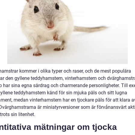
hamstrar kommer i olika typer och raser, och de mest populära
rar den gyllene teddyhamstern, vinterhamstern och dvärghamstr
yp har sina egna särdrag och charmerande personligheter. Till e
gyllene teddyhamstern känd för sin mjuka päls och sitt lugna
ment, medan vinterhamstern har en tjockare päls för att klara a
 Dvärghamstrarna är miniatyrversioner som är förvånansvärt akt
trots sin litenhet.
titativa mätningar om tjocka