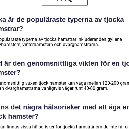
ka är de populäraste typerna av tjocka
mstrar?
opuläraste typerna av tjocka hamstrar inkluderar den gyllene
yhamstern, vinterhamstern och dvärghamstrarna.
 är den genomsnittliga vikten för en tj
mster?
enomsnittlig vuxen tjock hamster kan väga mellan 120-200 gra
n dvärghamstrarna vanligtvis väger runt 40-80 gram.
ns det några hälsorisker med att äga e
ock hamster?
an finnas vissa hälsorisker för tjocka hamstrar om de inte får e