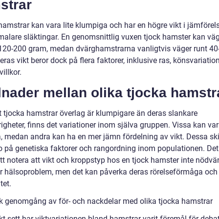
strar
hamstrar kan vara lite klumpiga och har en högre vikt i jämföre
malare släktingar. En genomsnittlig vuxen tjock hamster kan vä
120-200 gram, medan dvärghamstrarna vanligtvis väger runt 40
ras vikt beror dock på flera faktorer, inklusive ras, könsvariatio
illkor.
lnader mellan olika tjocka hamstr
tt tjocka hamstrar överlag är klumpigare än deras slankare
igheter, finns det variationer inom själva gruppen. Vissa kan va
a, medan andra kan ha en mer jämn fördelning av vikt. Dessa ski
o på genetiska faktorer och rangordning inom populationen. Det
att notera att vikt och kroppstyp hos en tjock hamster inte nödvä
ar hälsoproblem, men det kan påverka deras rörelseförmåga och
tet.
sk genomgång av för- och nackdelar med olika tjocka hamstrar
kt sett har viktvariationen bland hamstrar varit föremål för deba