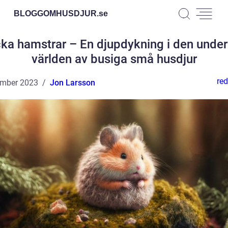
BLOGGOMHUSDJUR.
se
ka hamstrar – En djupdykning i den unde
världen av busiga små husdjur
red
ember 2023
Jon Larsson