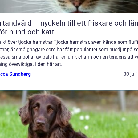
rtandvård – nyckeln till ett friskare och lä
 för hund och katt
ikt över tjocka hamstrar Tjocka hamstrar, även kända som fluff
trar, är små gnagare som har fått popularitet som husdjur på s
Dessa små bollar av päls har en unik charm och en tendens att v
ing överviktiga. I den här art...
cca Sundberg
30 jul