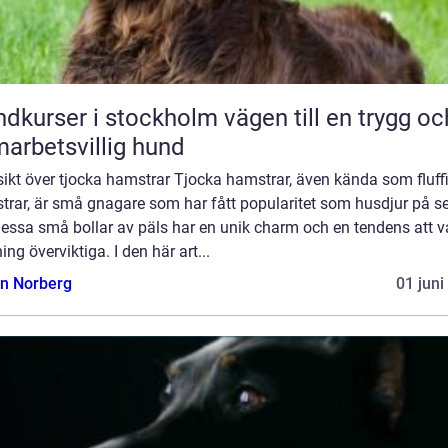
rser i stockholm vägen till en trygg och
arbetsvillig hund
ikt över tjocka hamstrar Tjocka hamstrar, även kända som fluff
trar, är små gnagare som har fått popularitet som husdjur på s
Dessa små bollar av päls har en unik charm och en tendens att v
ing överviktiga. I den här art...
n Norberg
01 juni