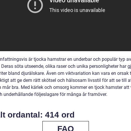
attningsvis är tjocka hamstrar en underbar och populär typ a
 Deras söta utseende, olika raser och unika personligheter har g
oriter bland djurälskare. Även om viktvariation kan vara en orsak ti
iktigt att ge dem rätt skötsel och hälsosam livsstil för att se till a
ch mår bra. Med kärlek och omsorg kommer en tjock hamster att 
ch underhållande följeslagare för många år framöver.
lt ordantal: 414 ord
FAQ