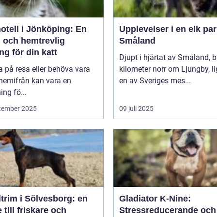
otell i Jönköping: En
Upplevelser i en elk par
g och hemtrevlig
Småland
ng för din katt
Djupt i hjärtat av Småland, b
a på resa eller behöva vara
kilometer norr om Ljungby, l
 hemifrån kan vara en
en av Sveriges mes...
ng fö...
tember 2025
09 juli 2025
trim i Sölvesborg: en
Gladiator K-Nine:
 till friskare och
Stressreducerande och