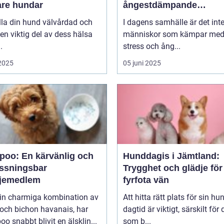
are hundar
ångestdämpande
hundhalsband
lla din hund välvårdad och
I dagens samhälle är det int
 en viktig del av dess hälsa
människor som kämpar me
.
stress och ång...
 2025
05 juni 2025
poo: En kärvänlig och
Hunddagis i Jämtland:
ssningsbar
Trygghet och glädje för
ljemedlem
fyrfota vän
in charmiga kombination av
Att hitta rätt plats för sin hu
och bichon havanais, har
dagtid är viktigt, särskilt för
o snabbt blivit en älsklin...
som b...