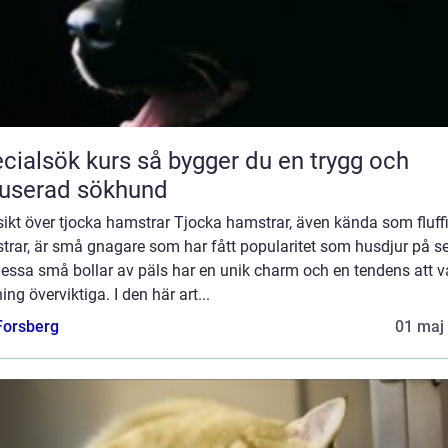
ök kurs så bygger du en trygg och
userad sökhund
ikt över tjocka hamstrar Tjocka hamstrar, även kända som fluff
trar, är små gnagare som har fått popularitet som husdjur på s
Dessa små bollar av päls har en unik charm och en tendens att v
ing överviktiga. I den här art...
 Forsberg
01 maj