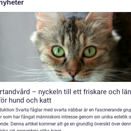
 nyheter
rtandvård – nyckeln till ett friskare och lä
 för hund och katt
oduktion Svarta fåglar med svarta näbbar är en fascinerande gru
ar som har fångat människors intresse genom sin unika estetik 
nde. Denna artikel kommer att ge en grundlig översikt över den
ska art, presentera olika typer ...