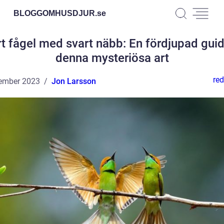
BLOGGOMHUSDJUR.
se
t fågel med svart näbb: En fördjupad guide
denna mysteriösa art
red
ember 2023
Jon Larsson