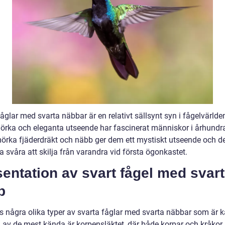
åglar med svarta näbbar är en relativt sällsynt syn i fågelvärlde
örka och eleganta utseende har fascinerat människor i århundr
örka fjäderdräkt och näbb ger dem ett mystiskt utseende och d
a svåra att skilja från varandra vid första ögonkastet.
entation av svart fågel med svart
b
ns några olika typer av svarta fåglar med svarta näbbar som är 
n av de mest kända är korpensläktet, där både korpar och kråkor 