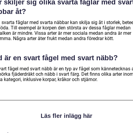
 skiljer sig olika svarta fåglar med svar
bbar åt?
 svarta fåglar med svarta näbbar kan skilja sig åt i storlek, bet
föda. Till exempel är korpen den största av dessa fåglar medan
falken är mindre. Vissa arter är mer sociala medan andra är mer
mma. Några arter äter frukt medan andra föredrar kött.
d är en svart fågel med svart näbb?
vart fågel med svart näbb är en typ av fågel som kännetecknas 
örka fjäderdräkt och näbb i svart färg. Det finns olika arter ino
 kategori, inklusive korpar, kråkor och stjärnor.
Läs fler inlägg här