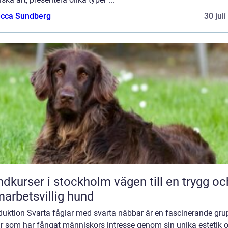
cca Sundberg
30 jul
rser i stockholm vägen till en trygg och
arbetsvillig hund
oduktion Svarta fåglar med svarta näbbar är en fascinerande gru
ar som har fångat människors intresse genom sin unika estetik 