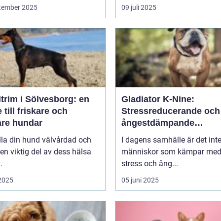
tember 2025
09 juli 2025
trim i Sölvesborg: en
Gladiator K-Nine:
 till friskare och
Stressreducerande och
are hundar
ångestdämpande
hundhalsband
lla din hund välvårdad och
I dagens samhälle är det int
 en viktig del av dess hälsa
människor som kämpar me
.
stress och ång...
 2025
05 juni 2025