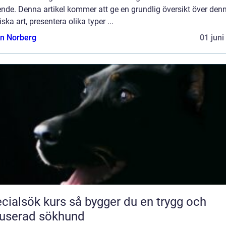
nde. Denna artikel kommer att ge en grundlig översikt över den
ska art, presentera olika typer ...
n Norberg
01 juni
ök kurs så bygger du en trygg och
userad sökhund