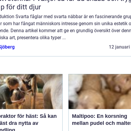
lp för ditt djur
oduktion Svarta fåglar med svarta näbbar är en fascinerande gru
ar som har fångat människors intresse genom sin unika estetik 
nde. Denna artikel kommer att ge en grundlig översikt över den
ska art, presentera olika typer ...
Sjöberg
12 januari
raktor för häst: Så kan
Maltipoo: En korsning
äst dra nytta av
mellan pudel och malte
ndling