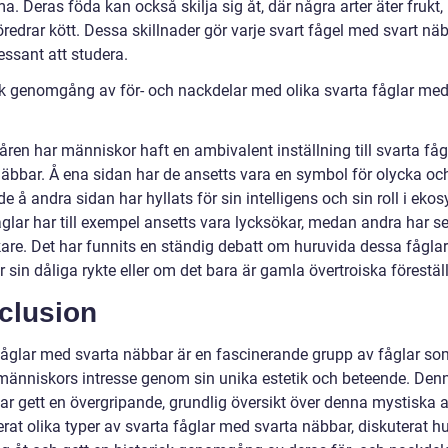
. Deras föda kan också skilja sig åt, där några arter äter frukt
redrar kött. Dessa skillnader gör varje svart fågel med svart nä
essant att studera.
sk genomgång av för- och nackdelar med olika svarta fåglar med
ren har människor haft en ambivalent inställning till svarta få
näbbar. Å ena sidan har de ansetts vara en symbol för olycka oc
 å andra sidan har hyllats för sin intelligens och sin roll i eko
åglar har till exempel ansetts vara lycksökar, medan andra har s
re. Det har funnits en ständig debatt om huruvida dessa fåglar
r sin dåliga rykte eller om det bara är gamla övertroiska förestäl
clusion
fåglar med svarta näbbar är en fascinerande grupp av fåglar so
människors intresse genom sin unika estetik och beteende. Den
har gett en övergripande, grundlig översikt över denna mystiska a
rat olika typer av svarta fåglar med svarta näbbar, diskuterat h