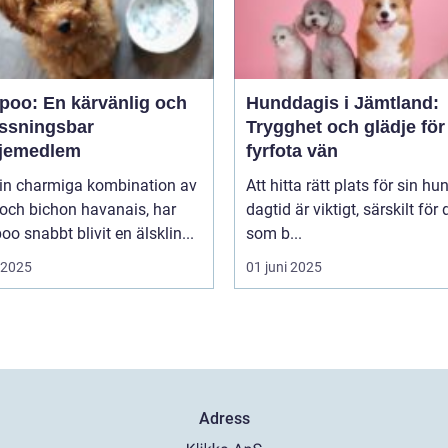
poo: En kärvänlig och
Hunddagis i Jämtland:
ssningsbar
Trygghet och glädje för
ljemedlem
fyrfota vän
in charmiga kombination av
Att hitta rätt plats för sin hu
och bichon havanais, har
dagtid är viktigt, särskilt för
o snabbt blivit en älsklin...
som b...
i 2025
01 juni 2025
Adress