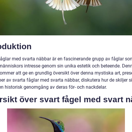
oduktion
fåglar med svarta näbbar är en fascinerande grupp av fåglar so
människors intresse genom sin unika estetik och beteende. Den
kommer att ge en grundlig översikt över denna mystiska art, pres
per av svarta fåglar med svarta näbbar, diskutera hur de skiljer s
en historisk genomgång av deras för- och nackdelar.
sikt över svart fågel med svart 