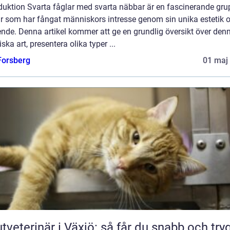
oduktion Svarta fåglar med svarta näbbar är en fascinerande gru
ar som har fångat människors intresse genom sin unika estetik 
nde. Denna artikel kommer att ge en grundlig översikt över den
ska art, presentera olika typer ...
 Forsberg
01 maj
tveterinär i Växjö: så får du snabb och try