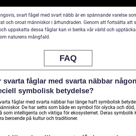
ingsvis, svart fågel med svart näbb är en spännande varelse so
rat och oroat människor i århundraden. Genom att fortsätta att s
och uppskatta dessa fåglar kan vi berika vår värld och upptäck
r om naturens mångfald.
FAQ
r svarta fåglar med svarta näbbar någo
eciell symbolisk betydelse?
svarta fåglar med svarta näbbar har länge haft symbolisk betyde
människor. De har setts som både en symbol för olycka och död
å som intelligenta och viktiga för ekosystemet. Deras symbolik 
ra beroende på kultur och traditioner.