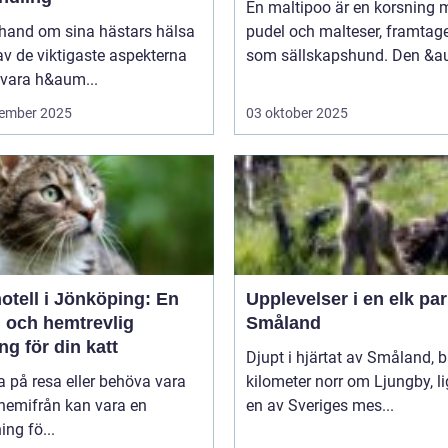
En maltipoo är en korsning 
 hand om sina hästars hälsa
pudel och malteser, framtag
av de viktigaste aspekterna
som sällskapshund. Den &au
 vara h&aum...
ember 2025
03 oktober 2025
otell i Jönköping: En
Upplevelser i en elk par
g och hemtrevlig
Småland
ng för din katt
Djupt i hjärtat av Småland, b
a på resa eller behöva vara
kilometer norr om Ljungby, l
 hemifrån kan vara en
en av Sveriges mes...
ng fö...