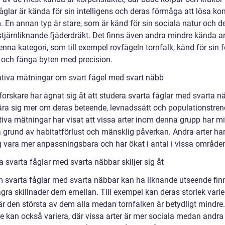
åglar är kända för sin intelligens och deras förmåga att lösa k
. En annan typ är stare, som är känd för sin sociala natur och d
stjärnliknande fjäderdräkt. Det finns även andra mindre kända a
denna kategori, som till exempel rovfågeln tornfalk, känd för sin
a och fånga byten med precision.
ativa mätningar om svart fågel med svart näbb
orskare har ägnat sig åt att studera svarta fåglar med svarta n
 lära sig mer om deras beteende, levnadssätt och populationstren
tiva mätningar har visat att vissa arter inom denna grupp har mi
å grund av habitatförlust och mänsklig påverkan. Andra arter ha
ig vara mer anpassningsbara och har ökat i antal i vissa område
a svarta fåglar med svarta näbbar skiljer sig åt
 svarta fåglar med svarta näbbar kan ha liknande utseende fin
gra skillnader dem emellan. Till exempel kan deras storlek varie
är den största av dem alla medan tornfalken är betydligt mindre
e kan också variera, där vissa arter är mer sociala medan andra