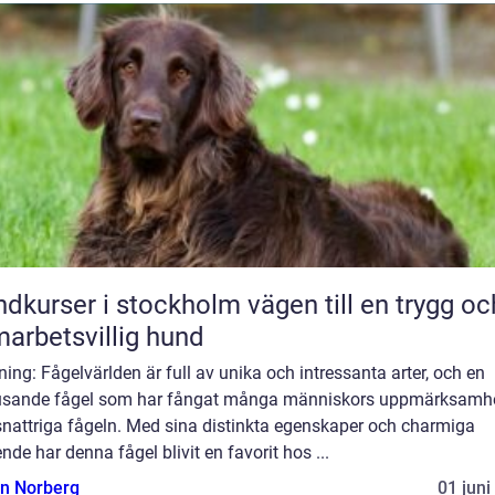
rser i stockholm vägen till en trygg och
arbetsvillig hund
ning: Fågelvärlden är full av unika och intressanta arter, och en
jusande fågel som har fångat många människors uppmärksamhe
snattriga fågeln. Med sina distinkta egenskaper och charmiga
nde har denna fågel blivit en favorit hos ...
n Norberg
01 juni