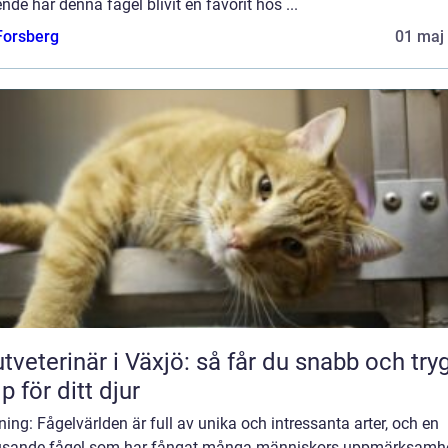
nde har denna fågel blivit en favorit hos ...
 Forsberg
01 maj
tveterinär i Växjö: så får du snabb och try
lp för ditt djur
ning: Fågelvärlden är full av unika och intressanta arter, och en
jusande fågel som har fångat många människors uppmärksamhe