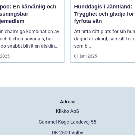
poo: En kärvänlig och
Hunddagis i Jämtland:
ssningsbar
Trygghet och glädje för
ljemedlem
fyrfota vän
in charmiga kombination av
Att hitta rätt plats för sin hu
och bichon havanais, har
dagtid är viktigt, särskilt för
o snabbt blivit en älsklin...
som b...
i 2025
01 juni 2025
Adress