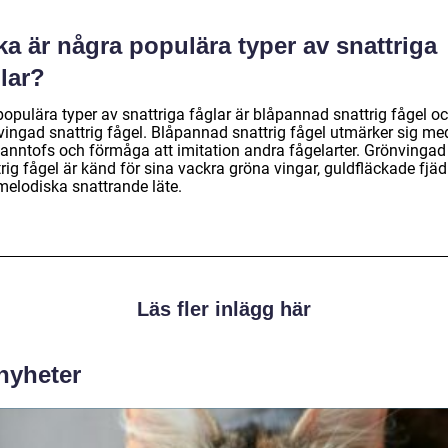
ka är några populära typer av snattriga
lar?
populära typer av snattriga fåglar är blåpannad snattrig fågel o
vingad snattrig fågel. Blåpannad snattrig fågel utmärker sig me
panntofs och förmåga att imitation andra fågelarter. Grönvingad
rig fågel är känd för sina vackra gröna vingar, guldfläckade fjäd
melodiska snattrande läte.
Läs fler inlägg här
 nyheter