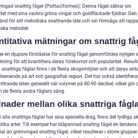
ingad snattrig fågel (Psittaciformes): Denna fågel säkrar sin
itet med sina vackra gröna vingar och guldfläckade fjädrar. Den 
änd för sitt melodiska snattrande läte och sin förmåga att rapp
iska melodier.
titativa mätningar om snattrig få
ge en djupare förståelse för snattrig fågel genomfördes nyligen 
kning för att kvantifiera deras förekomst och popularitet. Resul
t snattriga fåglar finns i de flesta skogsmiljöer och att deras ant
 beroende på art och geografisk region. Det har också identifierat
ittrande läten generellt når volymer på 80-90 decibel, vilket gör 
n de flesta andra fåglars sång.
lnader mellan olika snattriga fågla
t alla snattriga fåglar har sina speciella drag, finns det tydliga s
lika arter. Till exempel har blåpannad snattrig fågel en tendens 
al än grönvingad snattrig fågel, vilket resulterar i större gruppe