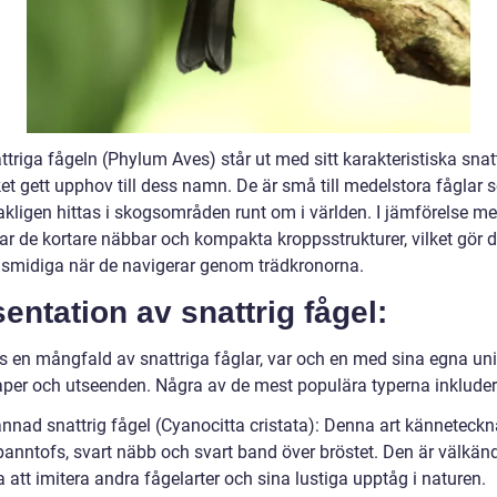
ttriga fågeln (Phylum Aves) står ut med sitt karakteristiska sna
lket gett upphov till dess namn. De är små till medelstora fåglar
kligen hittas i skogsområden runt om i världen. I jämförelse m
har de kortare näbbar och kompakta kroppsstrukturer, vilket gör
 smidiga när de navigerar genom trädkronorna.
entation av snattrig fågel:
ns en mångfald av snattriga fåglar, var och en med sina egna un
per och utseenden. Några av de mest populära typerna inkluder
annad snattrig fågel (Cyanocitta cristata): Denna art känneteck
panntofs, svart näbb och svart band över bröstet. Den är välkänd
att imitera andra fågelarter och sina lustiga upptåg i naturen.