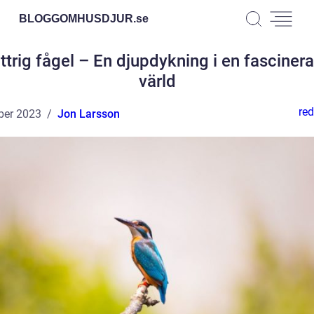
BLOGGOMHUSDJUR.
se
ttrig fågel – En djupdykning i en fasciner
värld
red
ber 2023
Jon Larsson