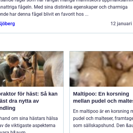
snattriga fågeln. Med sina distinkta egenskaper och charmiga
nde har denna fågel blivit en favorit hos ...
Sjöberg
12 januari
raktor för häst: Så kan
Maltipoo: En korsning
äst dra nytta av
mellan pudel och malte
ndling
En maltipoo är en korsning 
 hand om sina hästars hälsa
pudel och malteser, framtag
av de viktigaste aspekterna
som sällskapshund. Den &au
 vara h&aum...