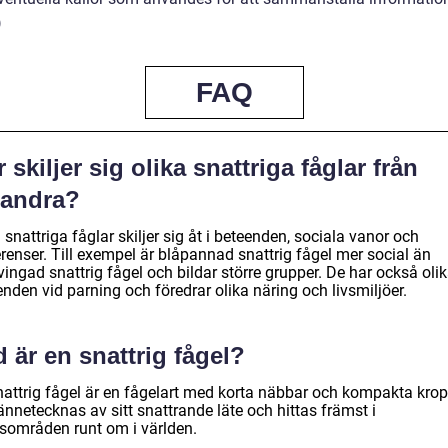
)
FAQ
 skiljer sig olika snattriga fåglar från
randra?
 snattriga fåglar skiljer sig åt i beteenden, sociala vanor och
renser. Till exempel är blåpannad snattrig fågel mer social än
ingad snattrig fågel och bildar större grupper. De har också oli
nden vid parning och föredrar olika näring och livsmiljöer.
 är en snattrig fågel?
nattrig fågel är en fågelart med korta näbbar och kompakta krop
nnetecknas av sitt snattrande läte och hittas främst i
sområden runt om i världen.