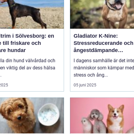
trim i Sölvesborg: en
Gladiator K-Nine:
 till friskare och
Stressreducerande och
are hundar
ångestdämpande
hundhalsband
lla din hund välvårdad och
I dagens samhälle är det int
 en viktig del av dess hälsa
människor som kämpar me
.
stress och ång...
 2025
05 juni 2025