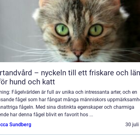
rtandvård – nyckeln till ett friskare och lä
 för hund och katt
ning: Fågelvärlden är full av unika och intressanta arter, och en
jusande fågel som har fångat många människors uppmärksamhe
snattriga fågeln. Med sina distinkta egenskaper och charmiga
nde har denna fågel blivit en favorit hos ...
cca Sundberg
30 jul