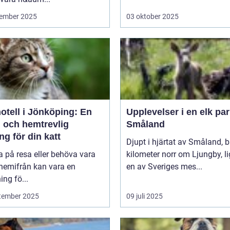
ember 2025
03 oktober 2025
otell i Jönköping: En
Upplevelser i en elk par
g och hemtrevlig
Småland
ng för din katt
Djupt i hjärtat av Småland, b
a på resa eller behöva vara
kilometer norr om Ljungby, l
 hemifrån kan vara en
en av Sveriges mes...
ng fö...
tember 2025
09 juli 2025