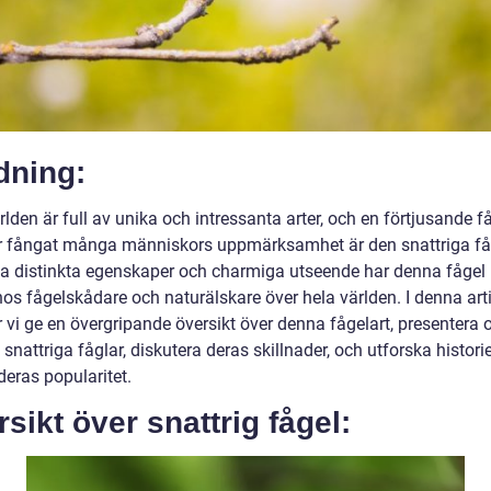
dning:
lden är full av unika och intressanta arter, och en förtjusande f
 fångat många människors uppmärksamhet är den snattriga få
a distinkta egenskaper och charmiga utseende har denna fågel b
hos fågelskådare och naturälskare över hela världen. I denna art
vi ge en övergripande översikt över denna fågelart, presentera o
 snattriga fåglar, diskutera deras skillnader, och utforska histori
eras popularitet.
sikt över snattrig fågel: