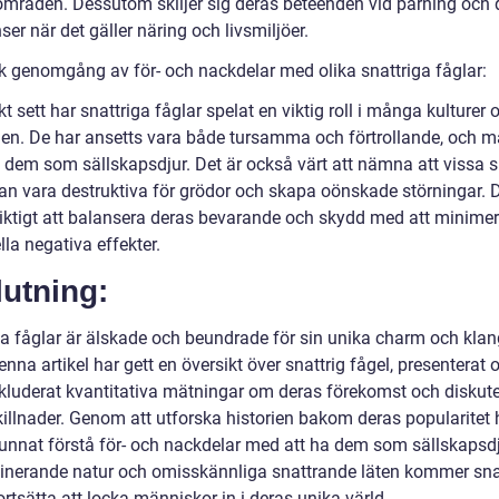
områden. Dessutom skiljer sig deras beteenden vid parning och 
ser när det gäller näring och livsmiljöer.
sk genomgång av för- och nackdelar med olika snattriga fåglar:
kt sett har snattriga fåglar spelat en viktig roll i många kulturer 
en. De har ansetts vara både tursamma och förtrollande, och 
t dem som sällskapsdjur. Det är också värt att nämna att vissa s
kan vara destruktiva för grödor och skapa oönskade störningar. D
viktigt att balansera deras bevarande och skydd med att minime
lla negativa effekter.
utning:
ga fåglar är älskade och beundrade för sin unika charm och klan
enna artikel har gett en översikt över snattrig fågel, presenterat o
inkluderat kvantitativa mätningar om deras förekomst och diskute
illnader. Genom att utforska historien bakom deras popularitet h
unnat förstå för- och nackdelar med att ha dem som sällskapsd
cinerande natur och omisskännliga snattrande läten kommer sna
ortsätta att locka människor in i deras unika värld.