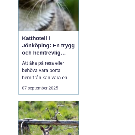
Katthotell i
Jönköping: En trygg
och hemtrevlig
lösning för din katt
Att åka på resa eller
behöva vara borta
hemifrån kan vara en
utmaning för djurägare.
07 september 2025
Särskilt för kattägare
kan det kännas oroligt
när man behöver lämna
sina älskade fyrbenta
v&...