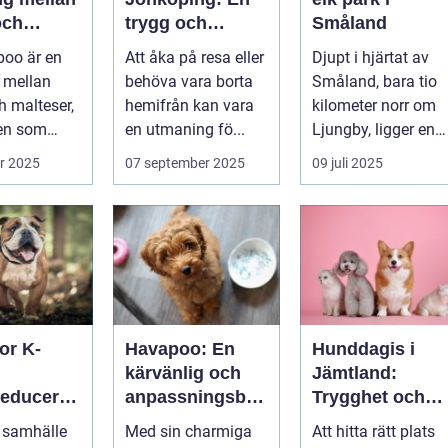
och
trygg och
Småland
er
hemtrevlig
poo är en
Att åka på resa eller
Djupt i hjärtat av
lösning för din
 mellan
behöva vara borta
Småland, bara tio
katt
h malteser,
hemifrån kan vara
kilometer norr om
en som
en utmaning fö...
Ljungby, ligger en
shund. Den
av Sveriges mes...
r 2025
07 september 2025
09 juli 2025
or K-
Havapoo: En
Hunddagis i
kärvänlig och
Jämtland:
reduceran
anpassningsbar
Trygghet och
familjemedlem
glädje för din
 samhälle
Med sin charmiga
Att hitta rätt plats
tdämpand
fyrfota vän