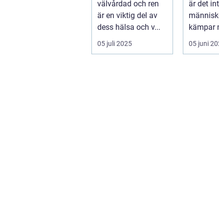
välvårdad och ren
är det in
e hund
är en viktig del av
människ
dess hälsa och v...
kämpar 
och ång.
05 juli 2025
05 juni 2