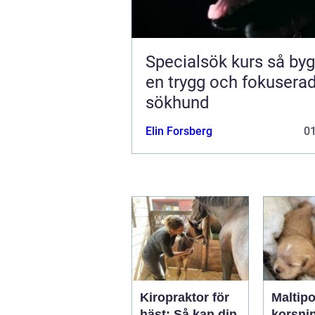
Specialsök kurs så bygger du
en trygg och fokusera
sökhund
Elin Forsberg
0
Kiropraktor för
Maltip
häst: Så kan din
korsni