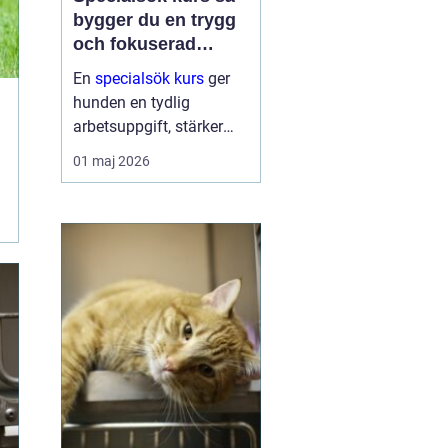
bygger du en trygg
och fokuserad
sökhund
En
specialsök kurs
ger
hunden en tydlig
arbetsuppgift, stärker
självförtroendet och
01 maj 2026
skapar ett bättre
samspel mellan hund
och förare. Genom
strukturerad träning lär
sig hunden att söka efter
specifika dofte...