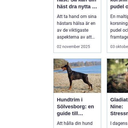
häst dra nytta av
pudel 
behandling
maltes
Att ta hand om sina
En malti
hästars hälsa är en
korsning
av de viktigaste
pudel oc
aspekterna av att
framtag
vara h&aum...
sällskap
02 november 2025
03 oktobe
&au...
Hundtrim i
Gladiat
Sölvesborg: en
Nine:
guide till
Stress
friskare och
de och
Att hålla din hund
I dagens
gladare hundar
ånges