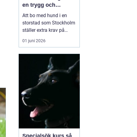
en trygg och
samarbetsvillig
Att bo med hund i en
hund
storstad som Stockholm
ställer extra krav på
både människa och djur.
01 juni 2026
Trånga trottoarer,
intensiva hundmöten,
kollektivtrafik och
många störningar gör
vardagen utmanande.
Samtidigt vill många ha
en hund som fungerar i
alla lägen, ...
Specialsök kurs så