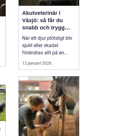
Akutveterinär i
Växjö: så får du
snabb och trygg
hjälp för ditt djur
När ett djur plötsligt blir
sjukt eller skadat
förändras allt på en
sekund. Pulsen stiger,
12 januari 2026
oron tar över och många
frågor dyker upp
samtidigt. Var finns
närmaste
akut...
n