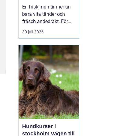
liv för hund och katt
En frisk mun är mer än
bara vita tänder och
fräsch andedräkt. För
hundar och katter
30 juli 2026
påverkar munhälsan
hela kroppen. Bakterier
från inflammerat
tandkött kan spridas till
blodet och belasta hjär...
Hundkurser i
stockholm vägen till