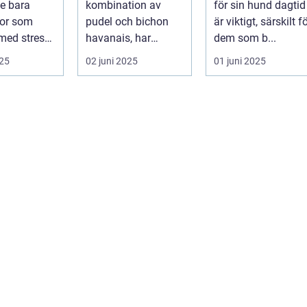
te bara
kombination av
för sin hund dagtid
halsband
or som
pudel och bichon
är viktigt, särskilt f
med stress
havanais, har
dem som b...
..
Havapoo snabbt
025
02 juni 2025
01 juni 2025
blivit en älsklin...