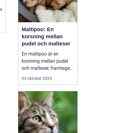
ör
Maltipoo: En
korsning mellan
pudel och malteser
En maltipoo är en
korsning mellan pudel
och malteser, framtagen
som sällskapshund. Den
03 oktober 2025
är liten till medelstor,
vanligtvis 37 kilo, och
har mjuk, ofta lockig
päls som fäller minimalt.
Temperamentet är
socialt, lekfullt o...