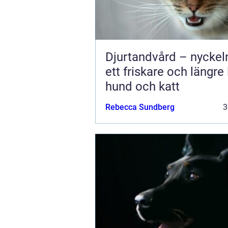
Djurtandvård – nyckeln 
ett friskare och längre 
hund och katt
Rebecca Sundberg
3