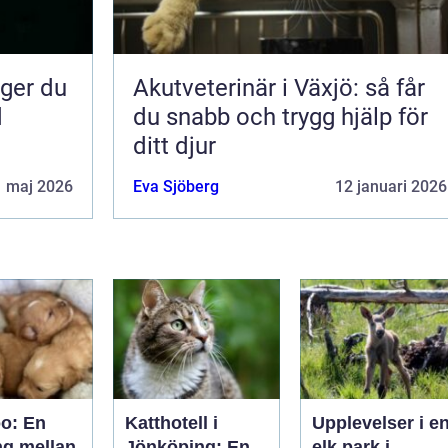
Akutveterinär i Växjö: så får
d
du snabb och trygg hjälp för
ditt djur
1 maj 2026
Eva Sjöberg
12 januari 2026
oo: En
Katthotell i
Upplevelser i e
ng mellan
Jönköping: En
elk park i