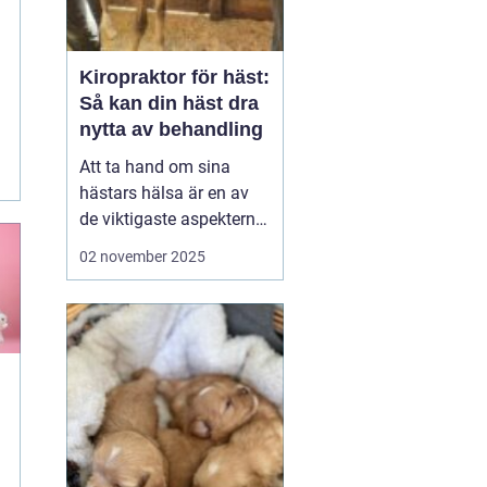
Kiropraktor för häst:
Så kan din häst dra
nytta av behandling
Att ta hand om sina
hästars hälsa är en av
de viktigaste aspekterna
av att vara hästägare.
02 november 2025
Rätt vård och underhåll
av hästens kropp kan
både förbättra
prestationsförmågan
och f...