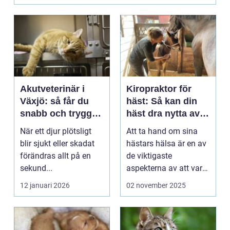
Akutveterinär i
Kiropraktor för
Växjö: så får du
häst: Så kan din
snabb och trygg
häst dra nytta av
hjälp för ditt djur
behandling
När ett djur plötsligt
Att ta hand om sina
blir sjukt eller skadat
hästars hälsa är en av
förändras allt på en
de viktigaste
sekund...
aspekterna av att vara
h&aum...
12 januari 2026
02 november 2025