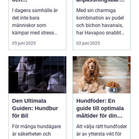
ångestdämpande
familjemedlem
I dagens samhälle är
Med sin charmiga
hundhalsband
det inte bara
kombination av pudel
människor som
och bichon havanais,
kämpar med stress
har Havapoo snabbt
och ång...
blivit en älsklin...
05 juni 2025
02 juni 2025
Den Ultimata
Hundfoder: En
Guiden: Hundbur
guide till optimala
för Bil
måltider för din
fyrbenta vän
För många hundägare
Att välja rätt hundfoder
är säkerheten och
är av yttersta vikt för