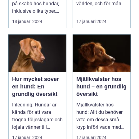
parasiter kända
på skabb hos hundar,
världen, och för många
som skabbkvalster
inklusive olika typer,
människor är det
föreko...
spännan...
18 januari 2024
17 januari 2024
Hur mycket sover
Mjällkvalster hos
en hund: En
hund – en grundlig
grundlig översikt
översikt
Inledning: Hundar är
Mjällkvalster hos
kända för att vara
hund: Allt du behöver
trogna följeslagare och
veta om dessa små
lojala vänner till
kryp Införlivade med
människor. Men p...
människors hushåll
17 januari 2024
17 januari 2024