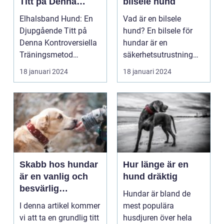
Titt på Denna
bilsele hund
Kontroversiella
Elhalsband Hund: En
Vad är en bilsele
Träningsmetod
Djupgående Titt på
hund? En bilsele för
Denna Kontroversiella
hundar är en
Träningsmetod
säkerhetsutrustning
Introduktion
som används för att
18 januari 2024
18 januari 2024
Elhalsband ...
hålla h...
Skabb hos hundar
Hur länge är en
är en vanlig och
hund dräktig
besvärlig
Hundar är bland de
hudsjukdom som
I denna artikel kommer
mest populära
orsakas av
vi att ta en grundlig titt
husdjuren över hela