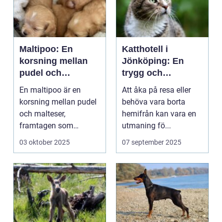
Maltipoo: En
Katthotell i
korsning mellan
Jönköping: En
pudel och
trygg och
malteser
hemtrevlig lösning
En maltipoo är en
Att åka på resa eller
för din katt
korsning mellan pudel
behöva vara borta
och malteser,
hemifrån kan vara en
framtagen som
utmaning fö...
sällskapshund. Den
03 oktober 2025
07 september 2025
&au...