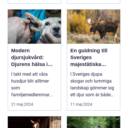
Modern
En guidning till
djursjukvård:
Sveriges
Djurens hälsa i
majestätiska
fokus
älgparker
I takt med att våra
I Sveriges djupa
husdjur blir alltmer
skogar och lummiga
som
landskap gömmer sig
familjemedlemmar
ett djur som är både
ökar även vår me...
majest&...
21 maj 2024
11 maj 2024