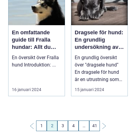
En omfattande
Dragsele för hund:
guide till Fralla
En grundlig
hundar: Allt du
undersökning av
behöver veta
dess typer,
En översikt över Fralla
En grundlig översikt
fördelar och
hund Introduktion: ...
över "dragsele hund"
nackdelar
En dragsele för hund
är en utrustning som
används för att...
16 januari 2024
15 januari 2024
1
2
3
4
…
41