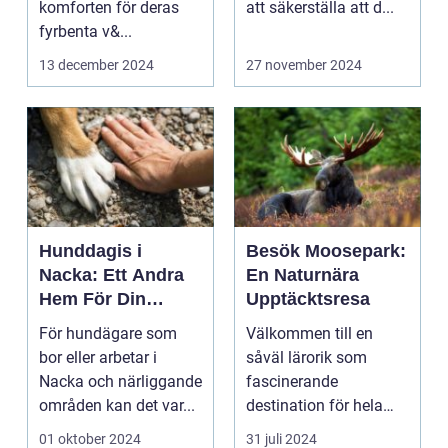
komforten för deras
att säkerställa att d...
fyrbenta v&...
13 december 2024
27 november 2024
Hunddagis i
Besök Moosepark:
Nacka: Ett Andra
En Naturnära
Hem För Din
Upptäcktsresa
Fyrbente Vän
För hundägare som
Välkommen till en
bor eller arbetar i
såväl lärorik som
Nacka och närliggande
fascinerande
områden kan det var...
destination för hela
fami...
01 oktober 2024
31 juli 2024