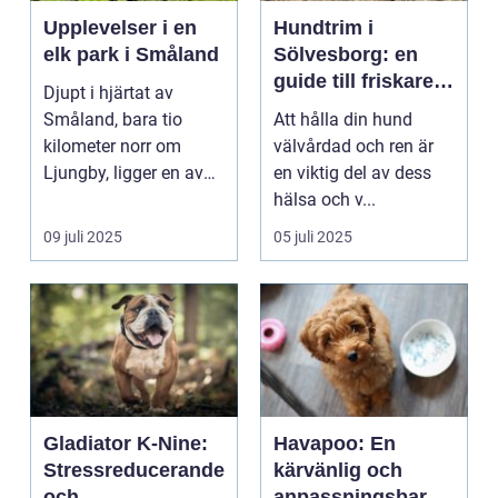
Upplevelser i en
Hundtrim i
elk park i Småland
Sölvesborg: en
guide till friskare
Djupt i hjärtat av
och gladare
Småland, bara tio
Att hålla din hund
hundar
kilometer norr om
välvårdad och ren är
Ljungby, ligger en av
en viktig del av dess
Sveriges mes...
hälsa och v...
09 juli 2025
05 juli 2025
Gladiator K-Nine:
Havapoo: En
Stressreducerande
kärvänlig och
och
anpassningsbar