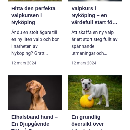
Hitta den perfekta
Valpkurs i
valpkursen i
Nyköping – en
Nyköping
värdefull start för
dig och din valp
Är du en stolt ägare till
Att skaffa en ny valp
en ny liten valp och bor
är ett stort steg fullt av
i närheten av
spännande
Nyköping? Gratt...
utmaningar och
glädjeä...
12 mars 2024
12 mars 2024
Elhalsband hund –
En grundlig
En Djupgående
översikt över