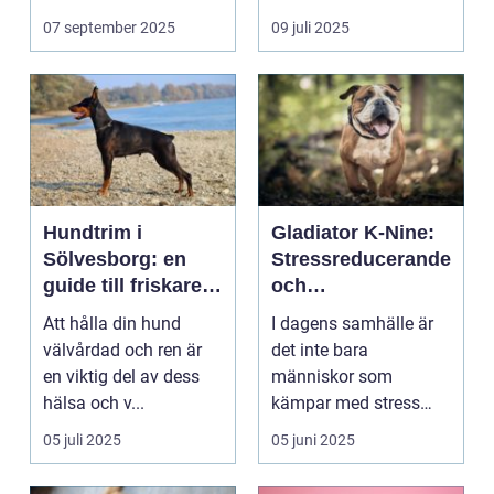
07 september 2025
09 juli 2025
Hundtrim i
Gladiator K-Nine:
Sölvesborg: en
Stressreducerande
guide till friskare
och
och gladare
ångestdämpande
Att hålla din hund
I dagens samhälle är
hundar
hundhalsband
välvårdad och ren är
det inte bara
en viktig del av dess
människor som
hälsa och v...
kämpar med stress
och ång...
05 juli 2025
05 juni 2025