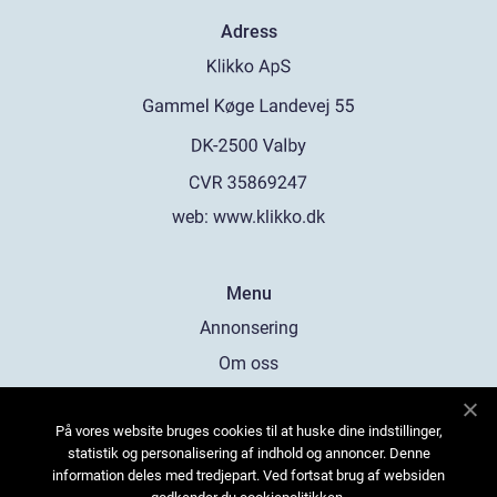
Adress
web:
www.klikko.dk
Menu
Annonsering
Om oss
Cookies
På vores website bruges cookies til at huske dine indstillinger,
Kontakta oss
statistik og personalisering af indhold og annoncer. Denne
Sitemap
information deles med tredjepart. Ved fortsat brug af websiden