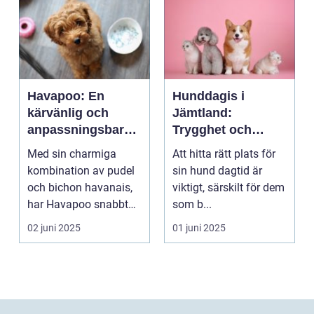
Havapoo: En
Hunddagis i
kärvänlig och
Jämtland:
anpassningsbar
Trygghet och
familjemedlem
glädje för din
Med sin charmiga
Att hitta rätt plats för
fyrfota vän
kombination av pudel
sin hund dagtid är
och bichon havanais,
viktigt, särskilt för dem
har Havapoo snabbt
som b...
blivit en älsklin...
02 juni 2025
01 juni 2025