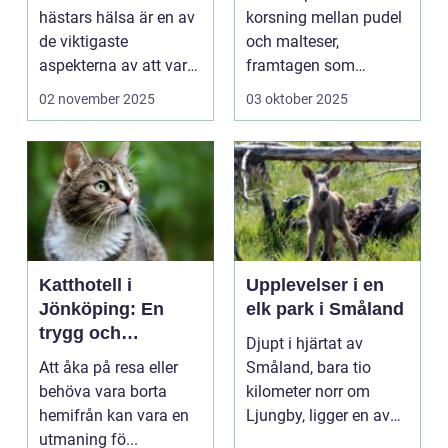
hästars hälsa är en av
korsning mellan pudel
de viktigaste
och malteser,
aspekterna av att vara
framtagen som
h&aum...
sällskapshund. Den
02 november 2025
03 oktober 2025
&au...
Katthotell i
Upplevelser i en
Jönköping: En
elk park i Småland
trygg och
Djupt i hjärtat av
hemtrevlig lösning
Att åka på resa eller
Småland, bara tio
för din katt
behöva vara borta
kilometer norr om
hemifrån kan vara en
Ljungby, ligger en av
utmaning fö...
Sveriges mes...