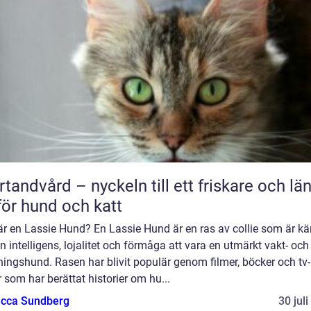
rtandvård – nyckeln till ett friskare och lä
 för hund och katt
är en Lassie Hund? En Lassie Hund är en ras av collie som är k
in intelligens, lojalitet och förmåga att vara en utmärkt vakt- och
ingshund. Rasen har blivit populär genom filmer, böcker och tv-
r som har berättat historier om hu...
cca Sundberg
30 jul