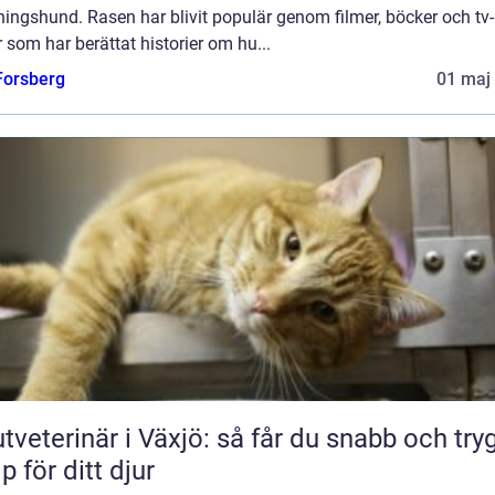
ingshund. Rasen har blivit populär genom filmer, böcker och tv-
r som har berättat historier om hu...
 Forsberg
01 maj
tveterinär i Växjö: så får du snabb och try
lp för ditt djur