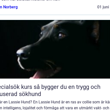
n Norberg
01 juni
ök kurs så bygger du en trygg och
userad sökhund
är en Lassie Hund? En Lassie Hund är en ras av collie som är k
in intelligens, lojalitet och förmåga att vara en utmärkt vakt- och