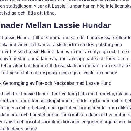
en statistik som visar att Lassie Hundar har en hög intelligensk
gt lydiga och lätta att träna.
llnader Mellan Lassie Hundar
t Lassie Hundar tillhör samma ras kan det finnas vissa skillnade
lika individer. Det kan vara skillnader i storlek, pälsfärg och
ment. Vissa Lassie Hundar kan vara mer äventyrliga och ha en
etsnivå medan andra kan vara mer avslappnade och föredrar en 
. Det är viktigt att känna till dessa skillnader innan man skaffar 
 att säkerställa att de passar ens egna livsstil och behov.
sk Genomgång av För- och Nackdelar med Lassie Hund
kt sett har Lassie Hundar haft en lång lista med fördelar, inklusi
 att vara utmärkta sällskapshundar, räddningshundar och arbet
telligens och arbetsvilja har gjort dem framstående inom olika y
dehundar och tjänstehundar. Däremot kan deras aktiva natur o
v fysisk och mental stimulans kräva en engagerad ägare som k
sställa deras behov.