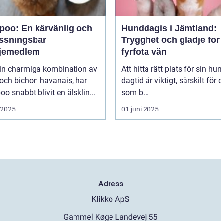
poo: En kärvänlig och
Hunddagis i Jämtland:
ssningsbar
Trygghet och glädje för
ljemedlem
fyrfota vän
in charmiga kombination av
Att hitta rätt plats för sin hu
och bichon havanais, har
dagtid är viktigt, särskilt för
o snabbt blivit en älsklin...
som b...
i 2025
01 juni 2025
Adress