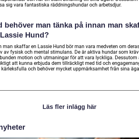
isa sig vara fantastiska räddningshundar och arbetsdjur.
d behöver man tänka på innan man skaf
 Lassie Hund?
n man skaffar en Lassie Hund bör man vara medveten om dera
v av fysisk och mental stimulans. De är aktiva hundar som kräv
lbunden motion och utmaningar för att vara lyckliga. Dessutom 
viktigt att kunna erbjuda dem tillräckligt med tid och engageman
r kärleksfulla och behöver mycket uppmärksamhet från sina äga
Läs fler inlägg här
 nyheter