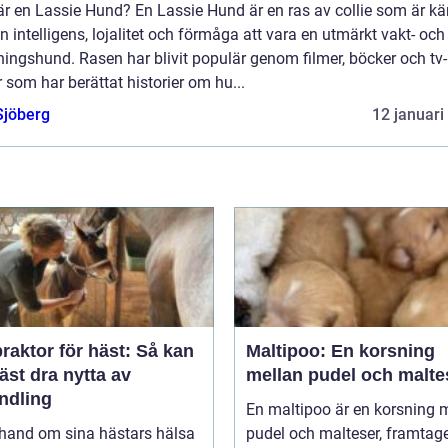
är en Lassie Hund? En Lassie Hund är en ras av collie som är k
in intelligens, lojalitet och förmåga att vara en utmärkt vakt- och
ingshund. Rasen har blivit populär genom filmer, böcker och tv-
r som har berättat historier om hu...
Sjöberg
12 januari
raktor för häst: Så kan
Maltipoo: En korsning
äst dra nytta av
mellan pudel och malte
ndling
En maltipoo är en korsning 
 hand om sina hästars hälsa
pudel och malteser, framtag