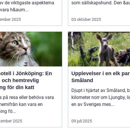
av de viktigaste aspekterna
som sällskapshund. Den &au
 vara h&aum...
ember 2025
03 oktober 2025
otell i Jönköping: En
Upplevelser i en elk par
g och hemtrevlig
Småland
ng för din katt
Djupt i hjärtat av Småland, b
a på resa eller behöva vara
kilometer norr om Ljungby, l
 hemifrån kan vara en
en av Sveriges mes...
ng fö...
tember 2025
09 juli 2025