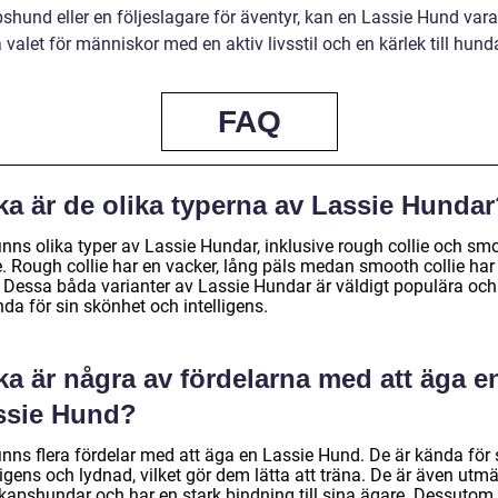
shund eller en följeslagare för äventyr, kan en Lassie Hund vara
 valet för människor med en aktiv livsstil och en kärlek till hunda
FAQ
ka är de olika typerna av Lassie Hunda
inns olika typer av Lassie Hundar, inklusive rough collie och sm
e. Rough collie har en vacker, lång päls medan smooth collie har
. Dessa båda varianter av Lassie Hundar är väldigt populära och
da för sin skönhet och intelligens.
ka är några av fördelarna med att äga e
ssie Hund?
inns flera fördelar med att äga en Lassie Hund. De är kända för 
ligens och lydnad, vilket gör dem lätta att träna. De är även utm
skapshundar och har en stark bindning till sina ägare. Dessutom