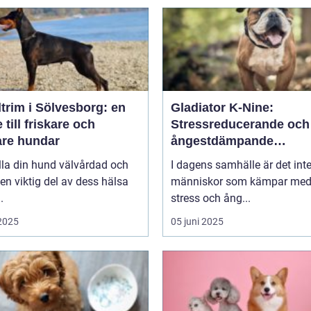
trim i Sölvesborg: en
Gladiator K-Nine:
 till friskare och
Stressreducerande och
are hundar
ångestdämpande
hundhalsband
lla din hund välvårdad och
I dagens samhälle är det int
 en viktig del av dess hälsa
människor som kämpar me
.
stress och ång...
 2025
05 juni 2025