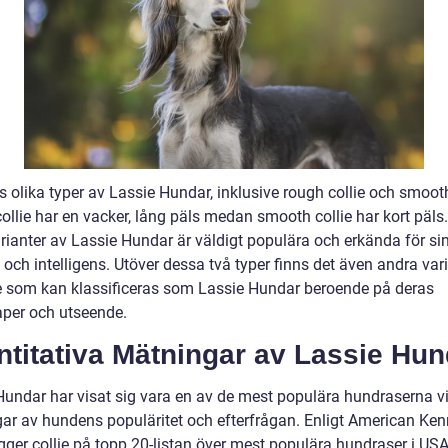
s olika typer av Lassie Hundar, inklusive rough collie och smooth
ollie har en vacker, lång päls medan smooth collie har kort päls
rianter av Lassie Hundar är väldigt populära och erkända för si
och intelligens. Utöver dessa två typer finns det även andra var
ie som kan klassificeras som Lassie Hundar beroende på deras
per och utseende.
titativa Mätningar av Lassie Hun
Hundar har visat sig vara en av de mest populära hundraserna vi
ar av hundens populäritet och efterfrågan. Enligt American Ken
gger collie på topp 20-listan över mest populära hundraser i USA