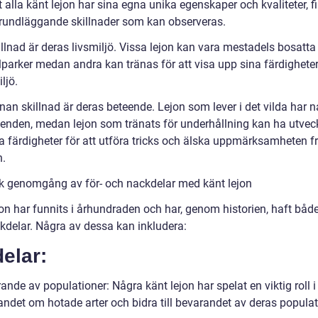
t alla känt lejon har sina egna unika egenskaper och kvaliteter, f
rundläggande skillnader som kan observeras.
illnad är deras livsmiljö. Vissa lejon kan vara mestadels bosatt
lparker medan andra kan tränas för att visa upp sina färdigheter
ljö.
an skillnad är deras beteende. Lejon som lever i det vilda har n
eenden, medan lejon som tränats för underhållning kan ha utvec
ka färdigheter för att utföra tricks och älska uppmärksamheten f
n.
sk genomgång av för- och nackdelar med känt lejon
on har funnits i århundraden och har, genom historien, haft både
kdelar. Några av dessa kan inkludera:
elar:
ande av populationer: Några känt lejon har spelat en viktig roll i
ndet om hotade arter och bidra till bevarandet av deras populat