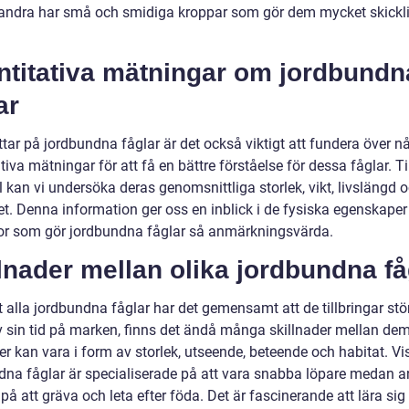
ndra har små och smidiga kroppar som gör dem mycket skickl
ntitativa mätningar om jordbundn
ar
ittar på jordbundna fåglar är det också viktigt att fundera över n
tiva mätningar för att få en bättre förståelse för dessa fåglar. Ti
 kan vi undersöka deras genomsnittliga storlek, vikt, livslängd 
et. Denna information ger oss en inblick i de fysiska egenskaper
r som gör jordbundna fåglar så anmärkningsvärda.
lnader mellan olika jordbundna få
t alla jordbundna fåglar har det gemensamt att de tillbringar stö
v sin tid på marken, finns det ändå många skillnader mellan de
er kan vara i form av storlek, utseende, beteende och habitat. Vi
dna fåglar är specialiserade på att vara snabba löpare medan a
på att gräva och leta efter föda. Det är fascinerande att lära si