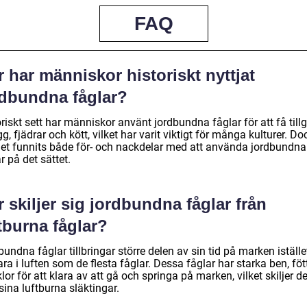
FAQ
 har människor historiskt nyttjat
rdbundna fåglar?
riskt sett har människor använt jordbundna fåglar för att få till
ägg, fjädrar och kött, vilket har varit viktigt för många kulturer. Do
det funnits både för- och nackdelar med att använda jordbundna
r på det sättet.
 skiljer sig jordbundna fåglar från
tburna fåglar?
undna fåglar tillbringar större delen av sin tid på marken iställe
ara i luften som de flesta fåglar. Dessa fåglar har starka ben, föt
lor för att klara av att gå och springa på marken, vilket skiljer 
sina luftburna släktingar.