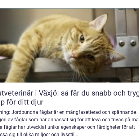
tveterinär i Växjö: så får du snabb och try
lp för ditt djur
dning: Jordbundna fåglar är en mångfasetterad och spännande
ori av fåglar som har anpassat sig för att leva och trivas på ma
 fåglar har utvecklat unika egenskaper och färdigheter för att
sa sig till olika miljöer och livsstil...