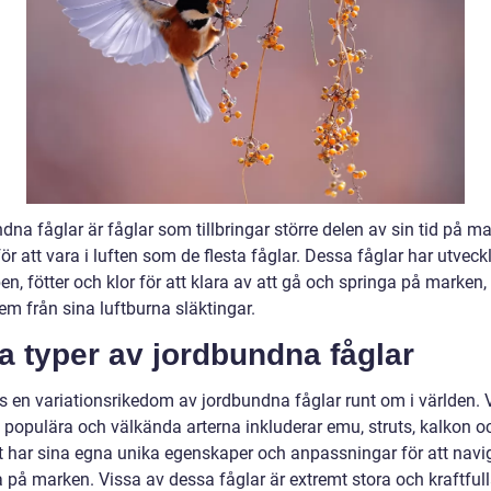
na fåglar är fåglar som tillbringar större delen av sin tid på m
 för att vara i luften som de flesta fåglar. Dessa fåglar har utveck
en, fötter och klor för att klara av att gå och springa på marken, 
dem från sina luftburna släktingar.
a typer av jordbundna fåglar
ns en variationsrikedom av jordbundna fåglar runt om i världen. 
 populära och välkända arterna inkluderar emu, struts, kalkon oc
rt har sina egna unika egenskaper och anpassningar för att navi
 på marken. Vissa av dessa fåglar är extremt stora och kraftfull