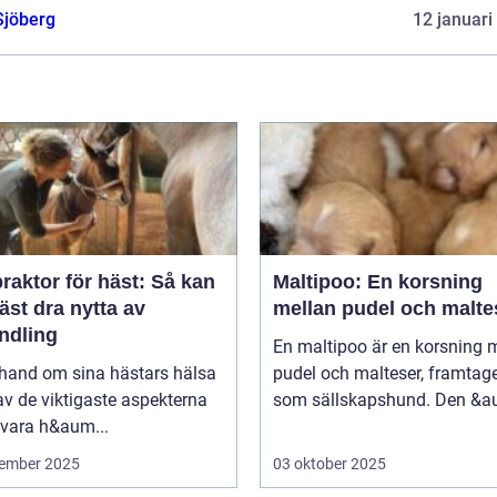
Sjöberg
12 januari
raktor för häst: Så kan
Maltipoo: En korsning
äst dra nytta av
mellan pudel och malte
ndling
En maltipoo är en korsning 
 hand om sina hästars hälsa
pudel och malteser, framtag
av de viktigaste aspekterna
som sällskapshund. Den &au
 vara h&aum...
ember 2025
03 oktober 2025