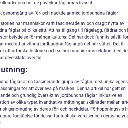
illnader och hur de påverkar fåglarnas livsstil.
sk genomgång av för- och nackdelar med jordbundna fåglar
istorien har människor varit fascinerade av och dragit nytta av
na fåglar på olika sätt. Att ha tillgång till fågelägg, fjädrar och 
 stor betydelse för många kulturer. Det har dock funnits såväl fö
ar med att använda jordbundna fåglar på det här sättet. Det är
ant att utforska historien och se hur människans relation med d
ar utvecklats över tid.
utning:
dna fåglar är en fascinerande grupp av fåglar med unika egen
assningar för att överleva på marken. Denna artikel har gett en
pande och grundlig översikt av jordbundna fåglar, inklusive en
tion av olika typer, kvantitativa mätningar, skillnader mellan art
orisk genomgång av deras för- och nackdelar. Förhoppningsvis h
upare förståelse för dessa fantastiska varelser och deras betyde
d.