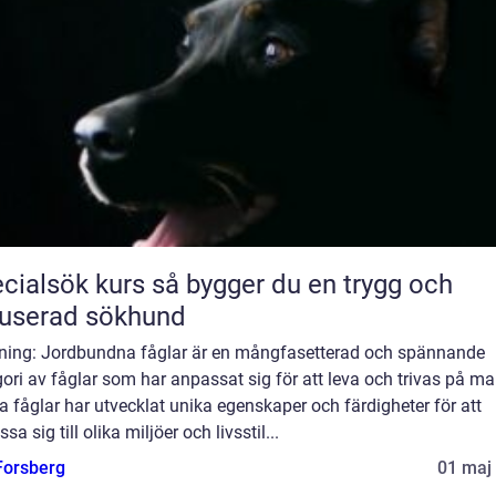
ök kurs så bygger du en trygg och
userad sökhund
dning: Jordbundna fåglar är en mångfasetterad och spännande
ori av fåglar som har anpassat sig för att leva och trivas på ma
 fåglar har utvecklat unika egenskaper och färdigheter för att
sa sig till olika miljöer och livsstil...
 Forsberg
01 maj