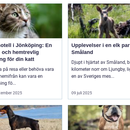
otell i Jönköping: En
Upplevelser i en elk par
g och hemtrevlig
Småland
ng för din katt
Djupt i hjärtat av Småland, b
a på resa eller behöva vara
kilometer norr om Ljungby, l
 hemifrån kan vara en
en av Sveriges mes...
ng fö...
tember 2025
09 juli 2025