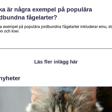
lka är några exempel på populära
rdbundna fågelarter?
a exempel på populära jordbundna fågelarter inkluderar emu, str
on och kiwi.
Läs fler inlägg här
 nyheter