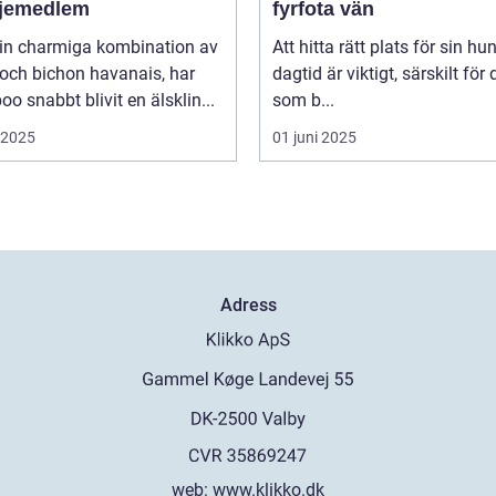
ljemedlem
fyrfota vän
in charmiga kombination av
Att hitta rätt plats för sin hu
och bichon havanais, har
dagtid är viktigt, särskilt för
o snabbt blivit en älsklin...
som b...
i 2025
01 juni 2025
Adress
web:
www.klikko.dk