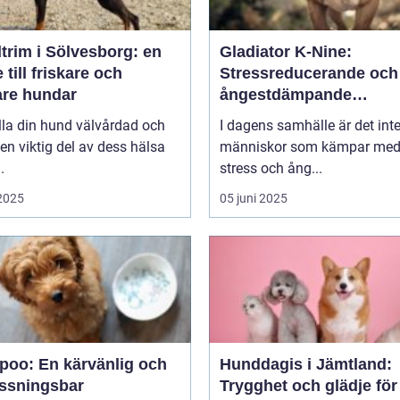
trim i Sölvesborg: en
Gladiator K-Nine:
 till friskare och
Stressreducerande och
are hundar
ångestdämpande
hundhalsband
lla din hund välvårdad och
I dagens samhälle är det int
 en viktig del av dess hälsa
människor som kämpar me
.
stress och ång...
 2025
05 juni 2025
poo: En kärvänlig och
Hunddagis i Jämtland:
ssningsbar
Trygghet och glädje för