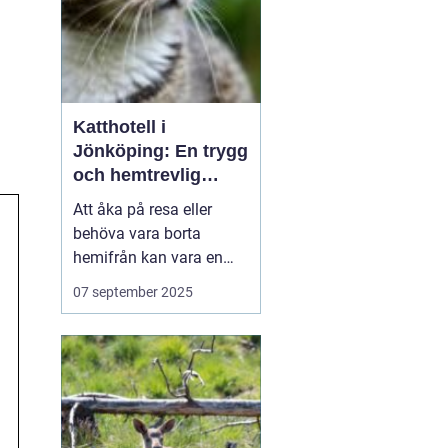
Katthotell i
Jönköping: En trygg
och hemtrevlig
lösning för din katt
Att åka på resa eller
behöva vara borta
hemifrån kan vara en
utmaning för djurägare.
07 september 2025
Särskilt för kattägare
kan det kännas oroligt
när man behöver lämna
sina älskade fyrbenta
v&...