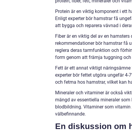
protein, fiber, fett, mineraler och vita
Protein är en viktig komponent i ett 
Enligt experter bör hamstrar få ungefä
att bygga och reparera vävnad i der
Fiber är en viktig del av en hamsters
rekommendationer bör hamstrar få unge
reglera deras tarmfunktion och förhind
form genom att främja tuggning och
Fett är ett annat viktigt näringsämne 
experter bör fettet utgöra ungefär 4-7
och fetma hos hamstrar, vilket kan ha
Mineraler och vitaminer är också vik
mängd av essentiella mineraler som k
blodbildning. Vitaminer som vitamin A
välbefinnande.
En diskussion om hu