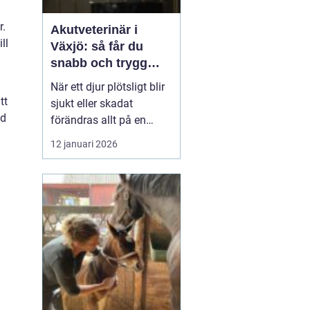
r.
Akutveterinär i
ll
Växjö: så får du
snabb och trygg
hjälp för ditt djur
När ett djur plötsligt blir
tt
sjukt eller skadat
od
förändras allt på en
sekund. Pulsen stiger,
12 januari 2026
oron tar över och många
frågor dyker upp
samtidigt. Var finns
närmaste
akut...