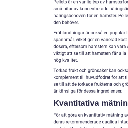
Pellets är en vanlig typ av hamsterf
små bitar av koncentrerade näringsäm
näringsbehoven för en hamster. Pellet
den behöver.
Fröblandningar är också en populär t
spannmål, vilket ger en varierad kos
dosera, eftersom hamstern kan vara sel
viktigt att se till att hamstern får 
hög kvalitet.
Torkad frukt och grönsaker kan ocks
komplement till huvudfodret för att ti
se till att de torkade frukterna och g
är känsliga för dessa ingredienser.
Kvantitativa mätni
För att göra en kvantitativ mätning a
deras rekommenderade dagliga intag 