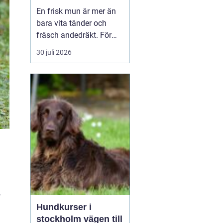
liv för hund och katt
En frisk mun är mer än
bara vita tänder och
fräsch andedräkt. För
hundar och katter
30 juli 2026
påverkar munhälsan
hela kroppen. Bakterier
från inflammerat
tandkött kan spridas till
blodet och belasta hjär...
,
Hundkurser i
stockholm vägen till