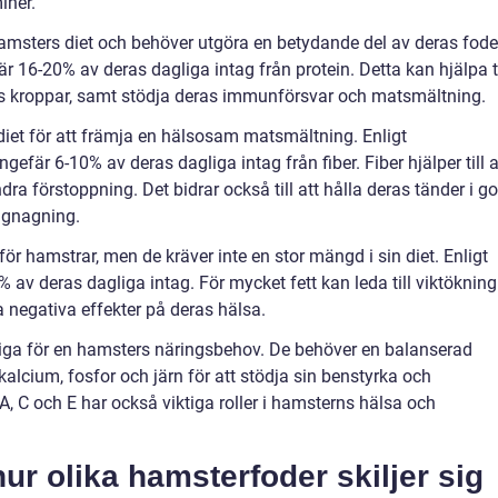
miner.
hamsters diet och behöver utgöra en betydande del av deras fode
r 16-20% av deras dagliga intag från protein. Detta kan hjälpa ti
as kroppar, samt stödja deras immunförsvar och matsmältning.
 diet för att främja en hälsosam matsmältning. Enligt
fär 6-10% av deras dagliga intag från fiber. Fiber hjälper till a
ra förstoppning. Det bidrar också till att hålla deras tänder i g
 gnagning.
för hamstrar, men de kräver inte en stor mängd i sin diet. Enligt
% av deras dagliga intag. För mycket fett kan leda till viktökning
 negativa effekter på deras hälsa.
tiga för en hamsters näringsbehov. De behöver en balanserad
alcium, fosfor och järn för att stödja sin benstyrka och
, C och E har också viktiga roller i hamsterns hälsa och
r olika hamsterfoder skiljer sig