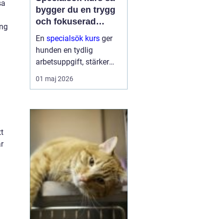
sa
bygger du en trygg
och fokuserad
ing
sökhund
En
specialsök kurs
ger
hunden en tydlig
arbetsuppgift, stärker
självförtroendet och
01 maj 2026
skapar ett bättre
samspel mellan hund
och förare. Genom
strukturerad träning lär
sig hunden att söka efter
tt
specifika dofte...
ar