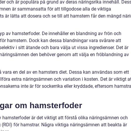
oder och är populära på grund av deras näringsrika innehåll. Des
nen är sammansatta för att tillgodose alla de viktiga
s är lätta att dosera och se till att hamstern får den mängd när
yp av hamsterfoder. De innehåller en blandning av frön och
t för hamstern. Dock kan dessa blandningar vara svårare att
ektiv i sitt ätande och bara välja ut vissa ingredienser. Det är
alla näringsämnen den behöver genom att välja en fröblandning av
å vara en del av en hamsters diet. Dessa kan användas som ett
llföra extra näringsämnen och variation i kosten. Det är viktigt a
rönsakerna inte är för sockerrika eller kryddade, eftersom hamstr
ngar om hamsterfoder
v hamsterfoder är det viktigt att förstå olika näringsämnen och
(RDI) för hamstrar. Några viktiga näringsämnen att beakta är