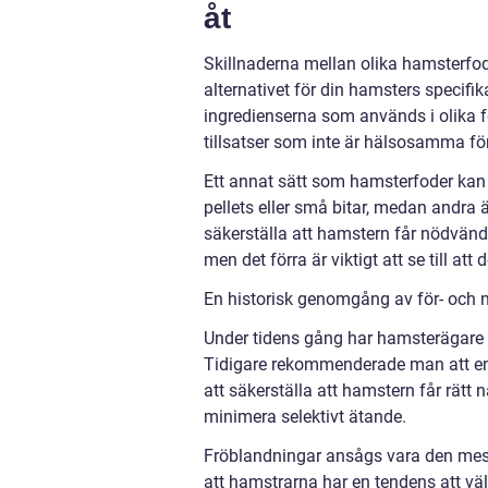
åt
Skillnaderna mellan olika hamsterfode
alternativet för din hamsters specifi
ingredienserna som används i olika fo
tillsatser som inte är hälsosamma fö
Ett annat sätt som hamsterfoder kan
pellets eller små bitar, medan andra 
säkerställa att hamstern får nödvänd
men det förra är viktigt att se till at
En historisk genomgång av för- och 
Under tidens gång har hamsterägare o
Tidigare rekommenderade man att endas
att säkerställa att hamstern får rätt 
minimera selektivt ätande.
Fröblandningar ansågs vara den mest
att hamstrarna har en tendens att välj