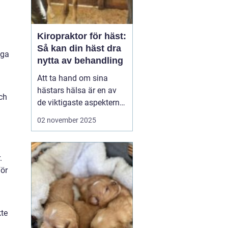
Kiropraktor för häst:
Så kan din häst dra
iga
nytta av behandling
Att ta hand om sina
hästars hälsa är en av
och
de viktigaste aspekterna
av att vara hästägare.
02 november 2025
Rätt vård och underhåll
av hästens kropp kan
både förbättra
.
prestationsförmågan
för
och f...
kte