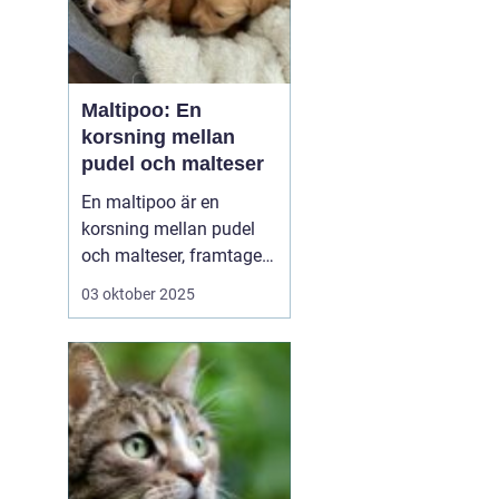
Maltipoo: En
korsning mellan
pudel och malteser
En maltipoo är en
korsning mellan pudel
och malteser, framtagen
som sällskapshund. Den
03 oktober 2025
är liten till medelstor,
vanligtvis 37 kilo, och
har mjuk, ofta lockig
päls som fäller minimalt.
Temperamentet är
socialt, lekfullt o...