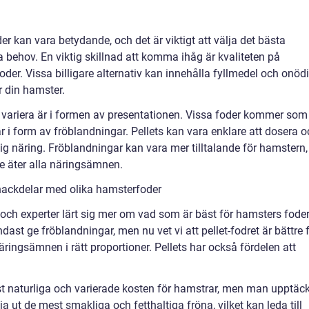
r kan vara betydande, och det är viktigt att välja det bästa
ka behov. En viktig skillnad att komma ihåg är kvaliteten på
der. Vissa billigare alternativ kan innehålla fyllmedel och onöd
r din hamster.
 variera är i formen av presentationen. Vissa foder kommer som
är i form av fröblandningar. Pellets kan vara enklare att dosera 
ig näring. Fröblandningar kan vara mer tilltalande för hamstern,
t de äter alla näringsämnen.
nackdelar med olika hamsterfoder
ch experter lärt sig mer om vad som är bäst för hamsters foder
t ge fröblandningar, men nu vet vi att pellet-fodret är bättre 
näringsämnen i rätt proportioner. Pellets har också fördelen att
 naturliga och varierade kosten för hamstrar, men man upptäc
a ut de mest smakliga och fetthaltiga fröna, vilket kan leda till