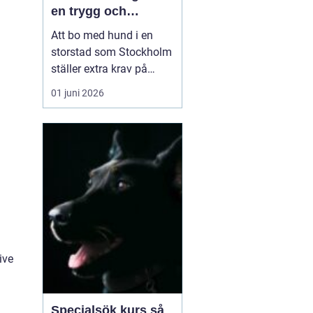
en trygg och
samarbetsvillig
Att bo med hund i en
hund
storstad som Stockholm
ställer extra krav på
både människa och djur.
01 juni 2026
Trånga trottoarer,
intensiva hundmöten,
kollektivtrafik och
många störningar gör
vardagen utmanande.
Samtidigt vill många ha
en hund som fungerar i
alla lägen, ...
ive
Specialsök kurs så