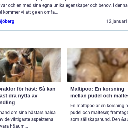
r, var och en med sina egna unika egenskaper och behov. I denna
el kommer vi att ge en omfa...
Sjöberg
12 januari
raktor för häst: Så kan
Maltipoo: En korsning
äst dra nytta av
mellan pudel och malte
ndling
En maltipoo är en korsning 
 hand om sina hästars hälsa
pudel och malteser, framtag
av de viktigaste aspekterna
som sällskapshund. Den &au
 vara h&aum...