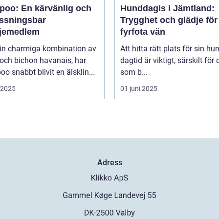
poo: En kärvänlig och
Hunddagis i Jämtland:
ssningsbar
Trygghet och glädje för
ljemedlem
fyrfota vän
in charmiga kombination av
Att hitta rätt plats för sin hu
och bichon havanais, har
dagtid är viktigt, särskilt för
o snabbt blivit en älsklin...
som b...
i 2025
01 juni 2025
Adress