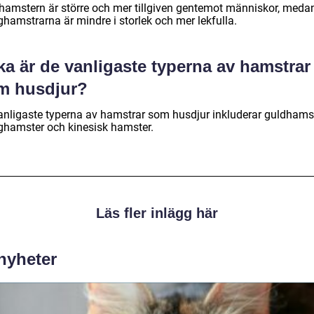
hamstern är större och mer tillgiven gentemot människor, meda
ghamstrarna är mindre i storlek och mer lekfulla.
ka är de vanligaste typerna av hamstrar
m husdjur?
anligaste typerna av hamstrar som husdjur inkluderar guldhamst
ghamster och kinesisk hamster.
Läs fler inlägg här
 nyheter