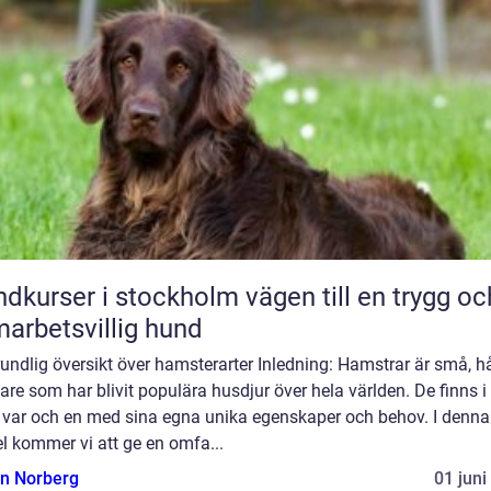
rser i stockholm vägen till en trygg och
arbetsvillig hund
undlig översikt över hamsterarter Inledning: Hamstrar är små, h
re som har blivit populära husdjur över hela världen. De finns i 
r, var och en med sina egna unika egenskaper och behov. I denna
el kommer vi att ge en omfa...
n Norberg
01 juni