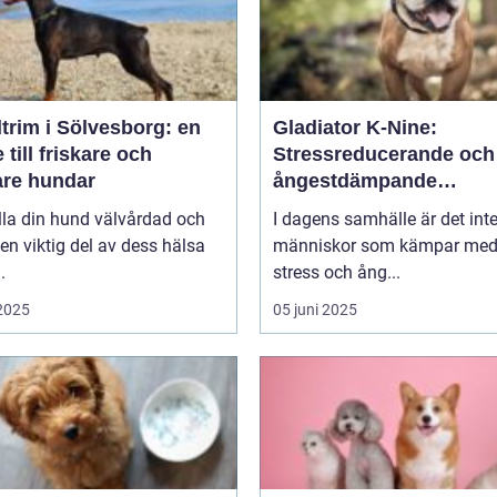
trim i Sölvesborg: en
Gladiator K-Nine:
 till friskare och
Stressreducerande och
are hundar
ångestdämpande
hundhalsband
lla din hund välvårdad och
I dagens samhälle är det int
 en viktig del av dess hälsa
människor som kämpar me
.
stress och ång...
 2025
05 juni 2025