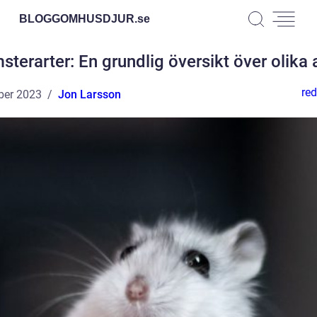
BLOGGOMHUSDJUR.
se
terarter: En grundlig översikt över olika 
red
ber 2023
Jon Larsson