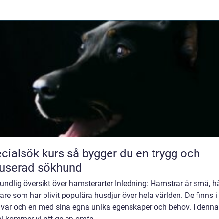
ök kurs så bygger du en trygg och
userad sökhund
undlig översikt över hamsterarter Inledning: Hamstrar är små, h
re som har blivit populära husdjur över hela världen. De finns i 
r, var och en med sina egna unika egenskaper och behov. I denna
el kommer vi att ge en omfa...