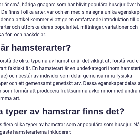
r är små, håriga gnagare som har blivit populära husdjur över h
 De finns i olika arter, var och en med sina egna unika egenskap
 denna artikel kommer vi att ge en omfattande introduktion till o
rter och utforska deras popularitet, mätningar, variationer och
ka för- och nackdelar.
 är hamsterarter?
förstå de olika typerna av hamstrar är det viktigt att förstå vad e
art faktiskt är. En hamsterart är en underkategori inom hamster
idae) och består av individer som delar gemensamma fysiska
per och ett gemensamt genetiskt arv. Dessa egenskaper delas 
er som förmår att producera fruktsamma avkommor med andra i
amma art.
a typer av hamstrar finns det?
ns flera olika typer av hamstrar som är populära som husdjur. N
igaste hamsterarterna inkluderar: