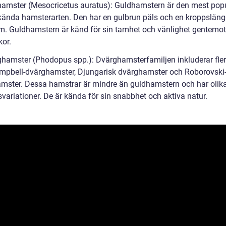
hamster (Mesocricetus auratus): Guldhamstern är den mest pop
kända hamsterarten. Den har en gulbrun päls och en kroppsläng
m. Guldhamstern är känd för sin tamhet och vänlighet gentemot
or.
ghamster (Phodopus spp.): Dvärghamsterfamiljen inkluderar fler
pbell-dvärghamster, Djungarisk dvärghamster och Roborovski
mster. Dessa hamstrar är mindre än guldhamstern och har olika
variationer. De är kända för sin snabbhet och aktiva natur.