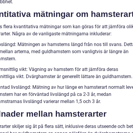
bbhet.
ntitativa mätningar om hamsterar
s flera kvantitativa mätningar som kan göras för att jämföra oli
arter. Några av de vanligaste mätningarna inkluderar:
pslängd: Mätningen av hamsterns längd från nos till svans. Det
 mellan arterna, med guldhamstern som vanligtvis är längre än
mstern.
msnittlig vikt: Vägning av hamstern för att jämföra deras
ittliga vikt. Dvärghamster är generellt lättare än guldhamstern.
äntad livslängd: Mätning av hur länge en hamsterart normalt leve
stern har en förväntad livslängd på ca 2-3 år, medan
mstrarnas livslängd varierar mellan 1,5 och 3 år.
lnader mellan hamsterarter
rter skiljer sig åt på flera sätt, inklusive deras utseende och be