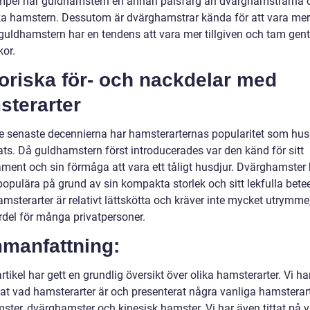
empel har guldhamstern en annan pälsfärg än dvärghamstrarna 
ka hamstern. Dessutom är dvärghamstrar kända för att vara mer 
uldhamstern har en tendens att vara mer tillgiven och tam gen
or.
oriska för- och nackdelar med
sterarter
e senaste decennierna har hamsterarternas popularitet som hus
ats. Då guldhamstern först introducerades var den känd för sitt
ment och sin förmåga att vara ett tåligt husdjur. Dvärghamster 
populära på grund av sin kompakta storlek och sitt lekfulla bete
amsterarter är relativt lättskötta och kräver inte mycket utrymme,
rdel för många privatpersoner.
manfattning:
tikel har gett en grundlig översikt över olika hamsterarter. Vi ha
rat vad hamsterarter är och presenterat några vanliga hamstera
ster, dvärghamster och kinesisk hamster. Vi har även tittat på v