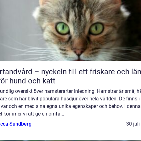
rtandvård – nyckeln till ett friskare och lä
 för hund och katt
undlig översikt över hamsterarter Inledning: Hamstrar är små, h
re som har blivit populära husdjur över hela världen. De finns i 
r, var och en med sina egna unika egenskaper och behov. I denna
el kommer vi att ge en omfa...
cca Sundberg
30 jul