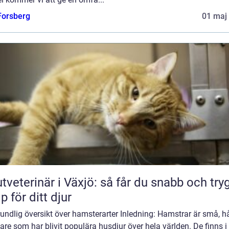
 Forsberg
01 maj
tveterinär i Växjö: så får du snabb och try
lp för ditt djur
undlig översikt över hamsterarter Inledning: Hamstrar är små, h
re som har blivit populära husdjur över hela världen. De finns i 