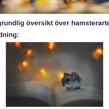
rundlig översikt över hamsterart
dning: