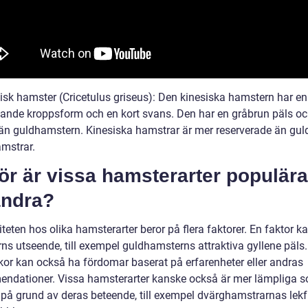
sisk hamster (Cricetulus griseus): Den kinesiska hamstern har e
ande kroppsform och en kort svans. Den har en gråbrun päls och
än guldhamstern. Kinesiska hamstrar är mer reserverade än gul
mstrar.
ör är vissa hamsterarter populära
andra?
teten hos olika hamsterarter beror på flera faktorer. En faktor k
ns utseende, till exempel guldhamsterns attraktiva gyllene päls.
or kan också ha fördomar baserat på erfarenheter eller andras
ndationer. Vissa hamsterarter kanske också är mer lämpliga 
 på grund av deras beteende, till exempel dvärghamstrarnas lekf