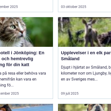
ember 2025
03 oktober 2025
otell i Jönköping: En
Upplevelser i en elk par
g och hemtrevlig
Småland
ng för din katt
Djupt i hjärtat av Småland, b
a på resa eller behöva vara
kilometer norr om Ljungby, l
 hemifrån kan vara en
en av Sveriges mes...
ng fö...
tember 2025
09 juli 2025