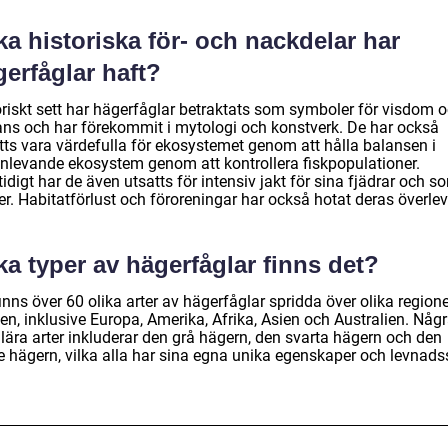
ka historiska för- och nackdelar har
erfåglar haft?
oriskt sett har hägerfåglar betraktats som symboler för visdom 
ans och har förekommit i mytologi och konstverk. De har också
tts vara värdefulla för ekosystemet genom att hålla balansen i
enlevande ekosystem genom att kontrollera fiskpopulationer.
digt har de även utsatts för intensiv jakt för sina fjädrar och s
er. Habitatförlust och föroreningar har också hotat deras överle
ka typer av hägerfåglar finns det?
inns över 60 olika arter av hägerfåglar spridda över olika regione
en, inklusive Europa, Amerika, Afrika, Asien och Australien. Någ
lära arter inkluderar den grå hägern, den svarta hägern och den
e hägern, vilka alla har sina egna unika egenskaper och levnadss