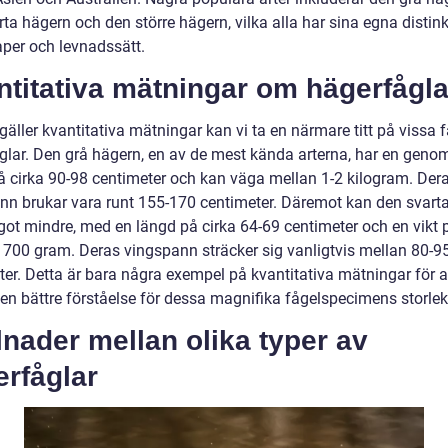
ta hägern och den större hägern, vilka alla har sina egna distin
per och levnadssätt.
titativa mätningar om hägerfågla
gäller kvantitativa mätningar kan vi ta en närmare titt på vissa
glar. Den grå hägern, en av de mest kända arterna, har en genom
å cirka 90-98 centimeter och kan väga mellan 1-2 kilogram. Der
nn brukar vara runt 155-170 centimeter. Däremot kan den svart
got mindre, med en längd på cirka 64-69 centimeter och en vikt 
 700 gram. Deras vingspann sträcker sig vanligtvis mellan 80-9
ter. Detta är bara några exempel på kvantitativa mätningar för a
 en bättre förståelse för dessa magnifika fågelspecimens storlek
lnader mellan olika typer av
rfåglar