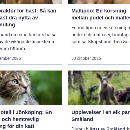
raktor för häst: Så kan
Maltipoo: En korsning
äst dra nytta av
mellan pudel och malte
ndling
En maltipoo är en korsning 
 hand om sina hästars hälsa
pudel och malteser, framtag
av de viktigaste aspekterna
som sällskapshund. Den &au
 vara h&aum...
ember 2025
03 oktober 2025
otell i Jönköping: En
Upplevelser i en elk par
g och hemtrevlig
Småland
ng för din katt
Djupt i hjärtat av Småland, b