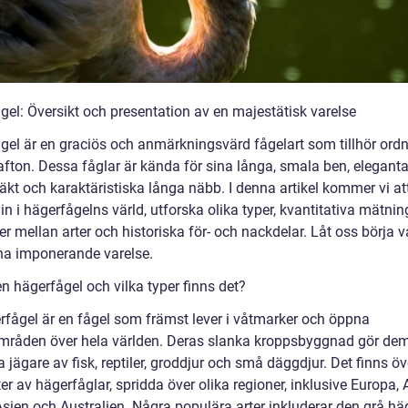
gel: Översikt och presentation av en majestätisk varelse
gel är en graciös och anmärkningsvärd fågelart som tillhör ord
afton. Dessa fåglar är kända för sina långa, smala ben, elegant
äkt och karaktäristiska långa näbb. I denna artikel kommer vi at
in i hägerfågelns värld, utforska olika typer, kvantitativa mätnin
er mellan arter och historiska för- och nackdelar. Låt oss börja v
nna imponerande varelse.
n hägerfågel och vilka typer finns det?
rfågel är en fågel som främst lever i våtmarker och öppna
mråden över hela världen. Deras slanka kroppsbyggnad gör dem 
a jägare av fisk, reptiler, groddjur och små däggdjur. Det finns ö
ter av hägerfåglar, spridda över olika regioner, inklusive Europa,
Asien och Australien. Några populära arter inkluderar den grå hä