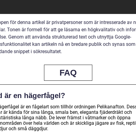
pen för denna artikel är privatpersoner som är intresserade av 
ar. Tonen är formell för att ge läsarna en högkvalitativ och info
lse. Genom att använda strukturerad text och utnyttja Google-
sfunktionalitet kan artikeln nå en bredare publik och synas som
dande snippet i sökresultatet.
FAQ
d är en hägerfågel?
ägerfågel är en fågelart som tillhör ordningen Pelikanafton. Des
ar är kända för sina långa, smala ben, eleganta fjäderdräkt och
ktäristiska långa näbb. De lever främst i våtmarker och öppna
nområden över hela världen och är skickliga jägare av fisk, reptil
djur och små däggdjur.