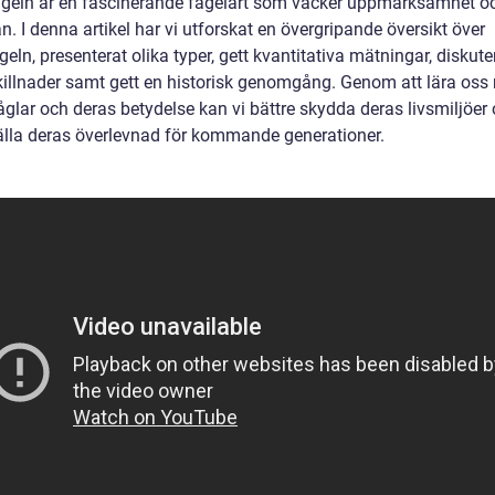
geln är en fascinerande fågelart som väcker uppmärksamhet o
. I denna artikel har vi utforskat en övergripande översikt över
eln, presenterat olika typer, gett kvantitativa mätningar, diskute
killnader samt gett en historisk genomgång. Genom att lära os
åglar och deras betydelse kan vi bättre skydda deras livsmiljöer
älla deras överlevnad för kommande generationer.