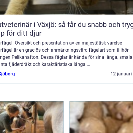
tveterinär i Växjö: så får du snabb och try
lp för ditt djur
fågel: Översikt och presentation av en majestätisk varelse
rfågel är en graciös och anmärkningsvärd fågelart som tillhör
ngen Pelikanafton. Dessa fåglar är kända för sina långa, smala
nta fjäderdräkt och karaktäristiska långa ...
Sjöberg
12 januari