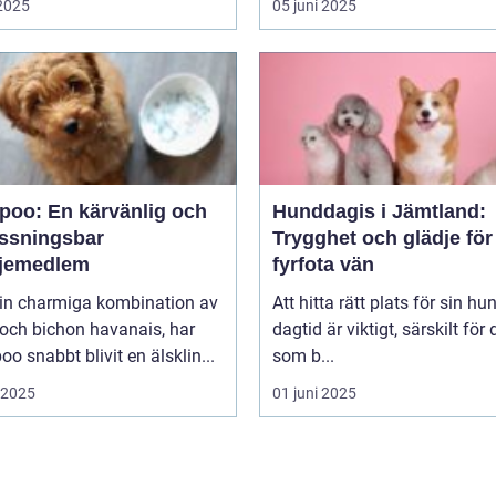
 2025
05 juni 2025
poo: En kärvänlig och
Hunddagis i Jämtland:
ssningsbar
Trygghet och glädje för
ljemedlem
fyrfota vän
in charmiga kombination av
Att hitta rätt plats för sin hu
och bichon havanais, har
dagtid är viktigt, särskilt för
o snabbt blivit en älsklin...
som b...
i 2025
01 juni 2025