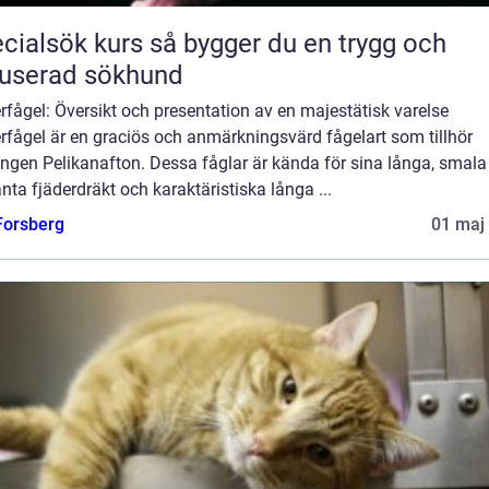
ök kurs så bygger du en trygg och
userad sökhund
fågel: Översikt och presentation av en majestätisk varelse
rfågel är en graciös och anmärkningsvärd fågelart som tillhör
ngen Pelikanafton. Dessa fåglar är kända för sina långa, smala
nta fjäderdräkt och karaktäristiska långa ...
 Forsberg
01 maj