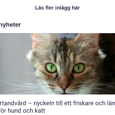
Läs fler inlägg här
 nyheter
rtandvård – nyckeln till ett friskare och lä
 för hund och katt