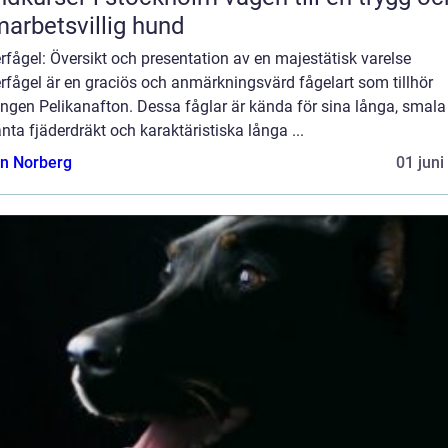
arbetsvillig hund
fågel: Översikt och presentation av en majestätisk varelse
rfågel är en graciös och anmärkningsvärd fågelart som tillhör
ngen Pelikanafton. Dessa fåglar är kända för sina långa, smala
nta fjäderdräkt och karaktäristiska långa ...
n Norberg
01 juni