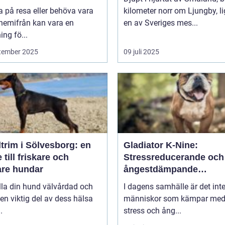
a på resa eller behöva vara
kilometer norr om Ljungby, l
 hemifrån kan vara en
en av Sveriges mes...
ng fö...
tember 2025
09 juli 2025
trim i Sölvesborg: en
Gladiator K-Nine:
 till friskare och
Stressreducerande och
are hundar
ångestdämpande
hundhalsband
lla din hund välvårdad och
I dagens samhälle är det int
 en viktig del av dess hälsa
människor som kämpar me
.
stress och ång...