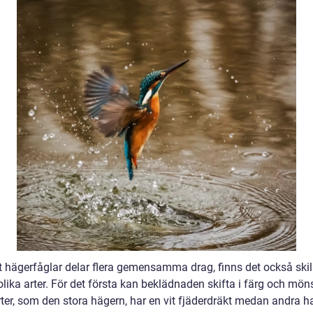
tt hägerfåglar delar flera gemensamma drag, finns det också ski
lika arter. För det första kan beklädnaden skifta i färg och möns
rter, som den stora hägern, har en vit fjäderdräkt medan andra h