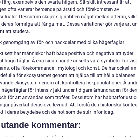
färg, exempelvis den svarta hägern. Särskilt intressant är att
gen ofta varierar beroende på årstid och förekomsten av
ritualer. Dessutom skiljer sig näbben något mellan arterna, vilk
 deras förmåga att fånga mat. Dessa variationer gör varje art u
nt att studera.
sk genomgång av för- och nackdelar med olika hägerfåglar
kt sett har människor haft både positiva och negativa attityder
t hägerfåglar. Å ena sidan har de ansetts vara symboler för vi
gans, ofta förekommande i mytologi och konst. De har också an
defulla för ekosystemet genom att hjälpa till att hålla balansen 
evande ekosystem genom att kontrollera fiskpopulationer. Å and
 hägerfåglar för intensiv jakt under tidigare århundraden för de
 och för att användas som troféer. Dessutom har habitatförlust 
ngar påverkat deras överlevnad. Att förstå den historiska kontex
kt i deras betydelse och de hot som de står inför idag.
lutande kommentar: