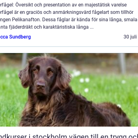
fågel: Översikt och presentation av en majestätisk varelse
rfågel är en graciös och anmärkningsvärd fågelart som tillhör
ngen Pelikanafton. Dessa fåglar är kända för sina långa, smala
nta fjäderdräkt och karaktäristiska långa ...
cca Sundberg
30 jul
rser i stockholm vägen till en trygg och