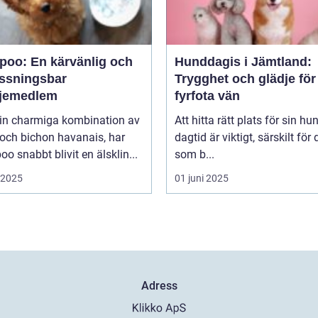
poo: En kärvänlig och
Hunddagis i Jämtland:
ssningsbar
Trygghet och glädje för
ljemedlem
fyrfota vän
in charmiga kombination av
Att hitta rätt plats för sin hu
och bichon havanais, har
dagtid är viktigt, särskilt för
o snabbt blivit en älsklin...
som b...
i 2025
01 juni 2025
Adress