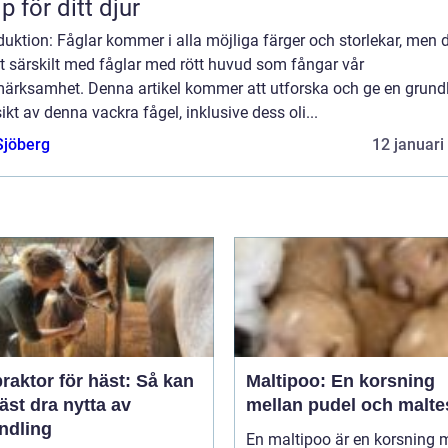
lp för ditt djur
duktion: Fåglar kommer i alla möjliga färger och storlekar, men d
t särskilt med fåglar med rött huvud som fångar vår
ärksamhet. Denna artikel kommer att utforska och ge en grund
ikt av denna vackra fågel, inklusive dess oli...
Sjöberg
12 januari
raktor för häst: Så kan
Maltipoo: En korsning
äst dra nytta av
mellan pudel och malte
ndling
En maltipoo är en korsning 