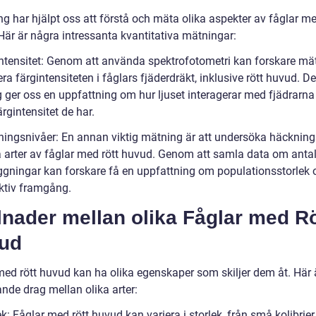
g har hjälpt oss att förstå och mäta olika aspekter av fåglar me
Här är några intressanta kvantitativa mätningar:
intensitet: Genom att använda spektrofotometri kan forskare mä
era färgintensiteten i fåglars fjäderdräkt, inklusive rött huvud. 
 ger oss en uppfattning om hur ljuset interagerar med fjädrarna
ärgintensitet de har.
ningsnivåer: En annan viktig mätning är att undersöka häckning
ka arter av fåglar med rött huvud. Genom att samla data om anta
ggningar kan forskare få en uppfattning om populationsstorlek 
ktiv framgång.
lnader mellan olika Fåglar med Rö
ud
med rött huvud kan ha olika egenskaper som skiljer dem åt. Här 
ande drag mellan olika arter:
ek: Fåglar med rött huvud kan variera i storlek, från små kolibrier t