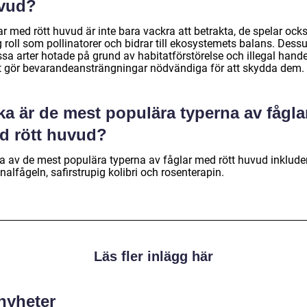
vud?
r med rött huvud är inte bara vackra att betrakta, de spelar ock
g roll som pollinatorer och bidrar till ekosystemets balans. Des
ssa arter hotade på grund av habitatförstörelse och illegal hande
et gör bevarandeansträngningar nödvändiga för att skydda dem.
ka är de mest populära typerna av fågla
d rött huvud?
a av de mest populära typerna av fåglar med rött huvud inklude
nalfågeln, safirstrupig kolibri och rosenterapin.
Läs fler inlägg här
 nyheter