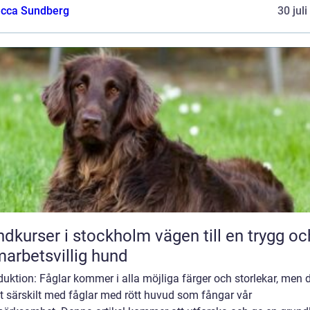
cca Sundberg
30 jul
rser i stockholm vägen till en trygg och
arbetsvillig hund
duktion: Fåglar kommer i alla möjliga färger och storlekar, men d
t särskilt med fåglar med rött huvud som fångar vår