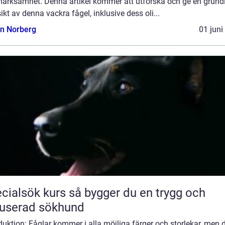
ärksamhet. Denna artikel kommer att utforska och ge en grund
ikt av denna vackra fågel, inklusive dess oli...
n Norberg
01 juni
ök kurs så bygger du en trygg och
userad sökhund
duktion: Fåglar kommer i alla möjliga färger och storlekar, men d