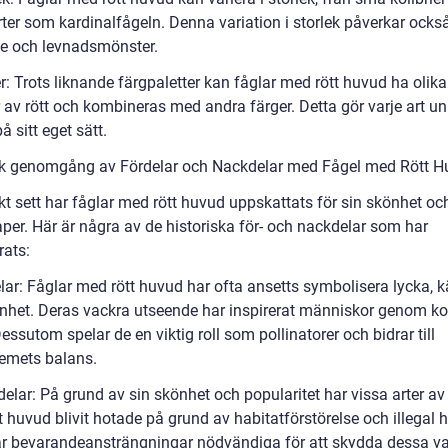
rter som kardinalfågeln. Denna variation i storlek påverkar ocks
e och levnadsmönster.
r: Trots liknande färgpaletter kan fåglar med rött huvud ha olika
 av rött och kombineras med andra färger. Detta gör varje art un
å sitt eget sätt.
sk genomgång av Fördelar och Nackdelar med Fågel med Rött 
kt sett har fåglar med rött huvud uppskattats för sin skönhet oc
per. Här är några av de historiska för- och nackdelar som har
rats:
lar: Fåglar med rött huvud har ofta ansetts symbolisera lycka, k
nhet. Deras vackra utseende har inspirerat människor genom k
Dessutom spelar de en viktig roll som pollinatorer och bidrar till
emets balans.
elar: På grund av sin skönhet och popularitet har vissa arter av
 huvud blivit hotade på grund av habitatförstörelse och illegal 
är bevarandeansträngningar nödvändiga för att skydda dessa v