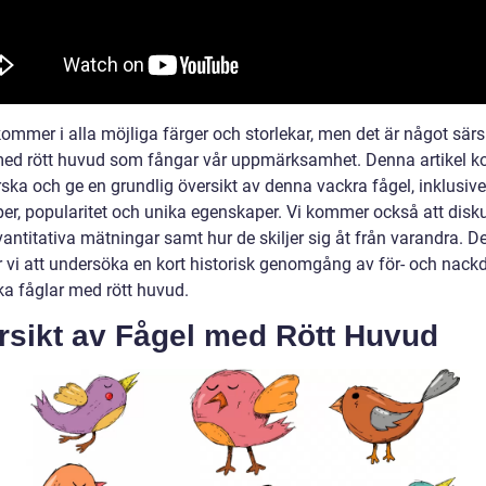
ommer i alla möjliga färger och storlekar, men det är något särs
med rött huvud som fångar vår uppmärksamhet. Denna artikel 
rska och ge en grundlig översikt av denna vackra fågel, inklusiv
yper, popularitet och unika egenskaper. Vi kommer också att disk
vantitativa mätningar samt hur de skiljer sig åt från varandra. 
vi att undersöka en kort historisk genomgång av för- och nackd
ka fåglar med rött huvud.
rsikt av Fågel med Rött Huvud