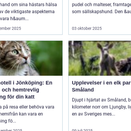
 hand om sina hästars hälsa
pudel och malteser, framtag
av de viktigaste aspekterna
som sällskapshund. Den &au
 vara h&aum...
ember 2025
03 oktober 2025
otell i Jönköping: En
Upplevelser i en elk par
g och hemtrevlig
Småland
ng för din katt
Djupt i hjärtat av Småland, b
a på resa eller behöva vara
kilometer norr om Ljungby, l
 hemifrån kan vara en
en av Sveriges mes...
ng fö...
tember 2025
09 juli 2025