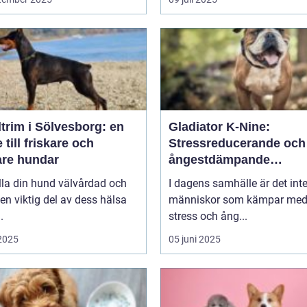
trim i Sölvesborg: en
Gladiator K-Nine:
 till friskare och
Stressreducerande och
are hundar
ångestdämpande
hundhalsband
lla din hund välvårdad och
I dagens samhälle är det int
 en viktig del av dess hälsa
människor som kämpar me
.
stress och ång...
 2025
05 juni 2025