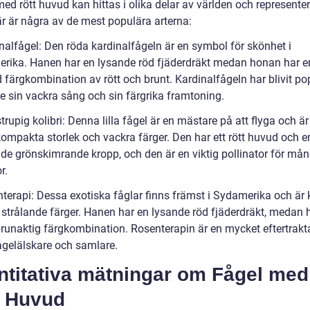
ed rött huvud kan hittas i olika delar av världen och representer
är är några av de mest populära arterna:
inalfågel: Den röda kardinalfågeln är en symbol för skönhet i
rika. Hanen har en lysande röd fjäderdräkt medan honan har e
färgkombination av rött och brunt. Kardinalfågeln har blivit po
re sin vackra sång och sin färgrika framtoning.
strupig kolibri: Denna lilla fågel är en mästare på att flyga och ä
kompakta storlek och vackra färger. Den har ett rött huvud och e
de grönskimrande kropp, och den är en viktig pollinator för må
r.
nterapi: Dessa exotiska fåglar finns främst i Sydamerika och är
a strålande färger. Hanen har en lysande röd fjäderdräkt, medan
brunaktig färgkombination. Rosenterapin är en mycket eftertrakt
ågelälskare och samlare.
ntitativa mätningar om Fågel med
t Huvud