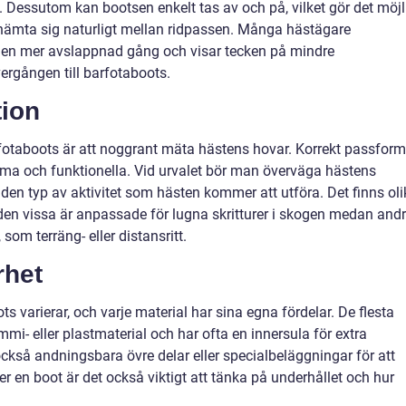
 Dessutom kan bootsen enkelt tas av och på, vilket gör det möjl
erhämta sig naturligt mellan ridpassen. Många hästägare
r en mer avslappnad gång och visar tecken på mindre
ergången till barfotaboots.
tion
barfotaboots är att noggrant mäta hästens hovar. Korrekt passform
väma och funktionella. Vid urvalet bör man överväga hästens
den typ av aktivitet som hästen kommer att utföra. Det finns oli
en vissa är anpassade för lugna skritturer i skogen medan and
 som terräng- eller distansritt.
rhet
 varierar, och varje material har sina egna fördelar. De flesta
ummi- eller plastmaterial och har ofta en innersula för extra
kså andningsbara övre delar eller specialbeläggningar för att
r en boot är det också viktigt att tänka på underhållet och hur