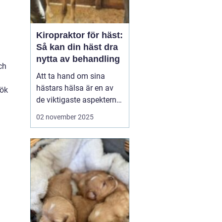
Kiropraktor för häst:
Så kan din häst dra
nytta av behandling
ch
Att ta hand om sina
hästars hälsa är en av
sök
de viktigaste aspekterna
av att vara hästägare.
02 november 2025
Rätt vård och underhåll
av hästens kropp kan
både förbättra
prestationsförmågan
och f...