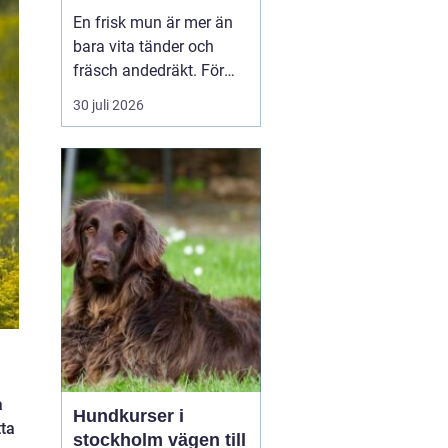
liv för hund och katt
En frisk mun är mer än
bara vita tänder och
fräsch andedräkt. För
hundar och katter
30 juli 2026
påverkar munhälsan
hela kroppen. Bakterier
från inflammerat
tandkött kan spridas till
blodet och belasta hjär...
a
Hundkurser i
tta
stockholm vägen till