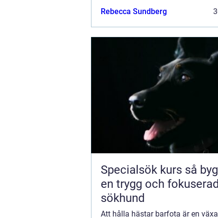
hovhälsa och funktion. I detta ko
Rebecca Sundberg
3
spelar barfotaboots en viktig roll. D
Specialsök kurs så bygger du
en trygg och fokusera
sökhund
Att hålla hästar barfota är en väx