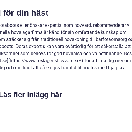
för din häst
rfotaboots eller önskar expertis inom hovvård, rekommenderar vi
nella hovslagarfirma är känd för sin omfattande kunskap om
som sträcker sig från traditionell hovskoning till barfotaomsorg o
ots. Deras expertis kan vara ovärderlig för att säkerställa att
märksamhet som behövs för god hovhälsa och välbefinnande. Be
se](https://www.roslagenshovvard.se/) för att lära dig mer om
ig och din häst att gå en ljus framtid till mötes med hjälp av
Läs fler inlägg här