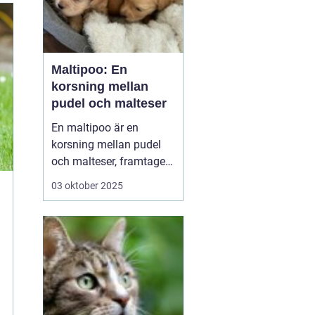
Maltipoo: En
korsning mellan
pudel och malteser
En maltipoo är en
korsning mellan pudel
och malteser, framtagen
som sällskapshund. Den
03 oktober 2025
är liten till medelstor,
vanligtvis 37 kilo, och
har mjuk, ofta lockig
päls som fäller minimalt.
Temperamentet är
socialt, lekfullt o...