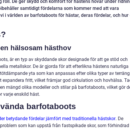
g roll. De ger skydd och komfort för hästens hovar under ridni
bibehåller samtidigt fördelarna som kommer med att vara
 vi i världen av barfotaboots för hästar, deras fördelar, och hur
s?
r en hälsosam hästhov
ts, är en typ av skyddande skor designade för att ge stöd och
ella metallskor. De är gjorda för att efterlikna hästens naturliga
 stötdämpande yta som kan anpassas efter olika typer av terräng
t expandera fritt, vilket främjar god cirkulation och hovhälsa. T
en mängd olika modeller och stilar på barfotaboots, vilket gör d
r varje enskild häst.
nvända barfotaboots
er betydande fördelar jämfört med traditionella hästskor
. De
e problem som kan uppstå från fastspikade skor, som förhindrad