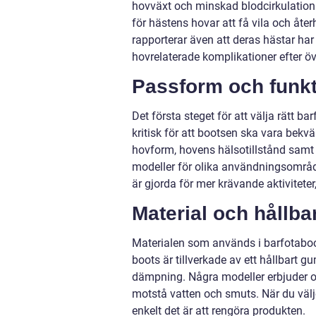
hovväxt och minskad blodcirkulation.
för hästens hovar att få vila och åt
rapporterar även att deras hästar ha
hovrelaterade komplikationer efter öv
Passform och funk
Det första steget för att välja rätt 
kritisk för att bootsen ska vara bek
hovform, hovens hälsotillstånd samt 
modeller för olika användningsområd
är gjorda för mer krävande aktiviteter,
Material och hållba
Materialen som används i barfotaboots
boots är tillverkade av ett hållbart g
dämpning. Några modeller erbjuder oc
motstå vatten och smuts. När du välje
enkelt det är att rengöra produkten.