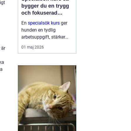
igt
bygger du en trygg
och fokuserad
sökhund
En
specialsök kurs
ger
hunden en tydlig
arbetsuppgift, stärker
självförtroendet och
01 maj 2026
 är
skapar ett bättre
samspel mellan hund
ka
och förare. Genom
ra
strukturerad träning lär
sig hunden att söka efter
specifika dofte...