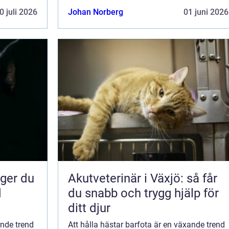
ncept
hovhälsa och funktion. I detta koncept
0 juli 2026
Johan Norberg
01 juni 2026
...
spelar barfotaboots en viktig roll. D...
Akutveterinär i Växjö: så får
d
du snabb och trygg hjälp för
ditt djur
ande trend
Att hålla hästar barfota är en växande trend