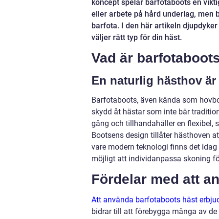
koncept spelar barfotaboots en vikti
eller arbete på hård underlag, men 
barfota. I den här artikeln djupdyker
väljer rätt typ för din häst.
Vad är barfotaboot
En naturlig hästhov ä
Barfotaboots, även kända som hovboo
skydd åt hästar som inte bär tradition
gång och tillhandahåller en flexibel,
Bootsens design tillåter hästhoven at
vare modern teknologi finns det idag 
möjligt att individanpassa skoning fö
Fördelar med att a
Att använda barfotaboots häst erbjud
bidrar till att förebygga många av d