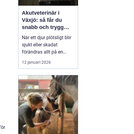
Akutveterinär i
Växjö: så får du
snabb och trygg
hjälp för ditt djur
När ett djur plötsligt blir
sjukt eller skadat
förändras allt på en
sekund. Pulsen stiger,
12 januari 2026
oron tar över och många
frågor dyker upp
samtidigt. Var finns
närmaste
akut...
för