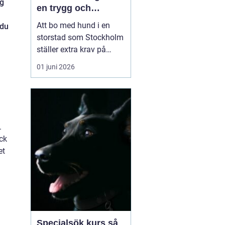
ng
en trygg och
samarbetsvillig
Att bo med hund i en
 du
hund
storstad som Stockholm
ställer extra krav på
både människa och djur.
01 juni 2026
Trånga trottoarer,
intensiva hundmöten,
kollektivtrafik och
många störningar gör
vardagen utmanande.
.
Samtidigt vill många ha
ack
en hund som fungerar i
et
alla lägen, ...
Specialsök kurs så