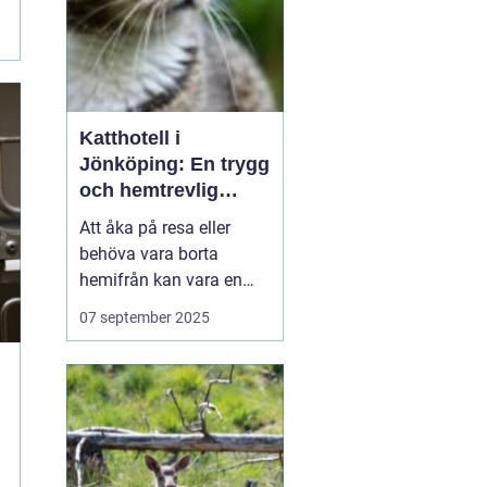
Katthotell i
Jönköping: En trygg
och hemtrevlig
lösning för din katt
Att åka på resa eller
behöva vara borta
hemifrån kan vara en
utmaning för djurägare.
07 september 2025
Särskilt för kattägare
kan det kännas oroligt
när man behöver lämna
sina älskade fyrbenta
v&...