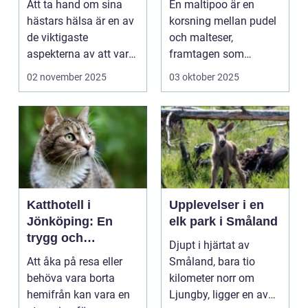
Att ta hand om sina
En maltipoo är en
hästars hälsa är en av
korsning mellan pudel
de viktigaste
och malteser,
aspekterna av att vara
framtagen som
h&aum...
sällskapshund. Den
02 november 2025
03 oktober 2025
&au...
Katthotell i
Upplevelser i en
Jönköping: En
elk park i Småland
trygg och
Djupt i hjärtat av
hemtrevlig lösning
Att åka på resa eller
Småland, bara tio
för din katt
behöva vara borta
kilometer norr om
hemifrån kan vara en
Ljungby, ligger en av