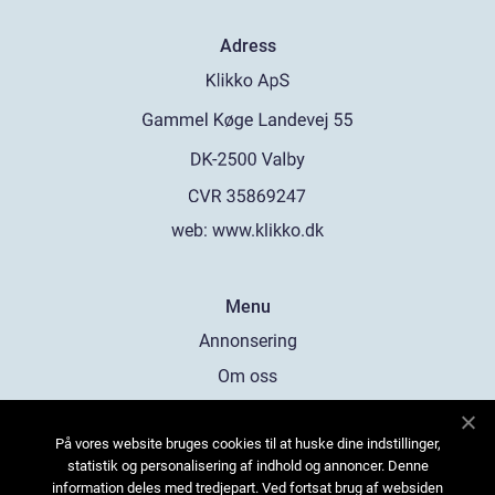
Adress
web:
www.klikko.dk
Menu
Annonsering
Om oss
Cookies
På vores website bruges cookies til at huske dine indstillinger,
Kontakta oss
statistik og personalisering af indhold og annoncer. Denne
Sitemap
information deles med tredjepart. Ved fortsat brug af websiden