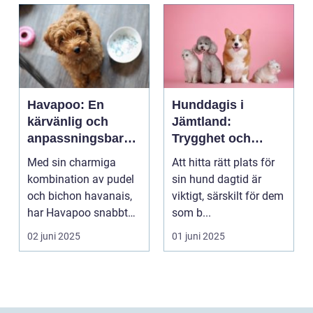
Havapoo: En
Hunddagis i
kärvänlig och
Jämtland:
anpassningsbar
Trygghet och
familjemedlem
glädje för din
Med sin charmiga
Att hitta rätt plats för
fyrfota vän
kombination av pudel
sin hund dagtid är
och bichon havanais,
viktigt, särskilt för dem
har Havapoo snabbt
som b...
blivit en älsklin...
02 juni 2025
01 juni 2025