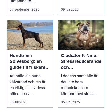
utmaning fö...
Sveriges mes...
07 september 2025
09 juli 2025
Hundtrim i
Gladiator K-Nine:
Sölvesborg: en
Stressreducerande
guide till friskare
och
och gladare
ångestdämpande
Att hålla din hund
I dagens samhälle är
hundar
hundhalsband
välvårdad och ren är
det inte bara
en viktig del av dess
människor som
hälsa och v...
kämpar med stress
och ång...
05 juli 2025
05 juni 2025