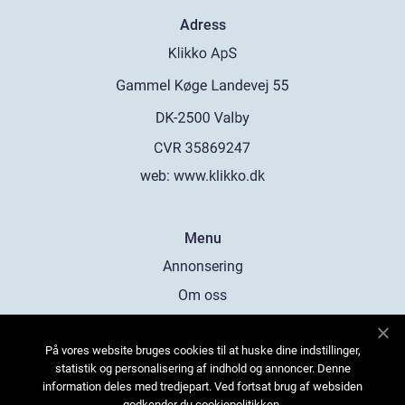
Adress
web:
www.klikko.dk
Menu
Annonsering
Om oss
Cookies
På vores website bruges cookies til at huske dine indstillinger,
Kontakta oss
statistik og personalisering af indhold og annoncer. Denne
Sitemap
information deles med tredjepart. Ved fortsat brug af websiden
godkender du cookiepolitikken.