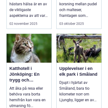
hästars hälsa är en av
korsning mellan pudel
de viktigaste
och malteser,
aspekterna av att vara
framtagen som
h&aum...
sällskapshund. Den
02 november 2025
03 oktober 2025
&au...
Katthotell i
Upplevelser i en
Jönköping: En
elk park i Småland
trygg och
Djupt i hjärtat av
hemtrevlig lösning
Att åka på resa eller
Småland, bara tio
för din katt
behöva vara borta
kilometer norr om
hemifrån kan vara en
Ljungby, ligger en av
utmaning fö...
Sveriges mes...