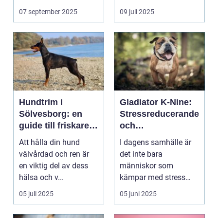
07 september 2025
09 juli 2025
Hundtrim i
Gladiator K-Nine:
Sölvesborg: en
Stressreducerande
guide till friskare
och
och gladare
ångestdämpande
Att hålla din hund
I dagens samhälle är
hundar
hundhalsband
välvårdad och ren är
det inte bara
en viktig del av dess
människor som
hälsa och v...
kämpar med stress
och ång...
05 juli 2025
05 juni 2025