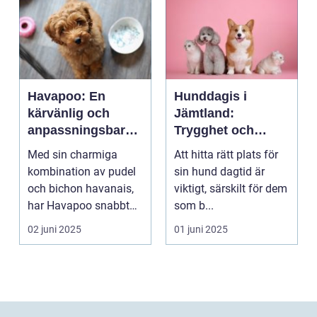
Havapoo: En
Hunddagis i
kärvänlig och
Jämtland:
anpassningsbar
Trygghet och
familjemedlem
glädje för din
Med sin charmiga
Att hitta rätt plats för
fyrfota vän
kombination av pudel
sin hund dagtid är
och bichon havanais,
viktigt, särskilt för dem
har Havapoo snabbt
som b...
blivit en älsklin...
02 juni 2025
01 juni 2025