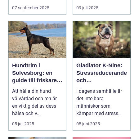
07 september 2025
09 juli 2025
Hundtrim i
Gladiator K-Nine:
Sölvesborg: en
Stressreducerande
guide till friskare
och
och gladare
ångestdämpande
Att hålla din hund
I dagens samhälle är
hundar
hundhalsband
välvårdad och ren är
det inte bara
en viktig del av dess
människor som
hälsa och v...
kämpar med stress
och ång...
05 juli 2025
05 juni 2025