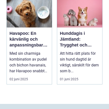
Havapoo: En
Hunddagis i
kärvänlig och
Jämtland:
anpassningsbar
Trygghet och
familjemedlem
glädje för din
Med sin charmiga
Att hitta rätt plats för
fyrfota vän
kombination av pudel
sin hund dagtid är
och bichon havanais,
viktigt, särskilt för dem
har Havapoo snabbt
som b...
blivit en älsklin...
02 juni 2025
01 juni 2025