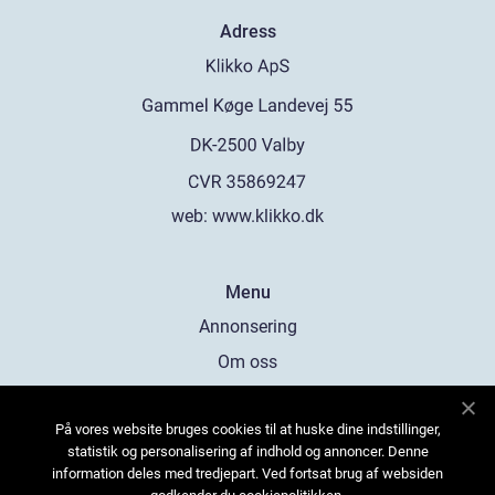
Adress
web:
www.klikko.dk
Menu
Annonsering
Om oss
Cookies
På vores website bruges cookies til at huske dine indstillinger,
Kontakta oss
statistik og personalisering af indhold og annoncer. Denne
Sitemap
information deles med tredjepart. Ved fortsat brug af websiden