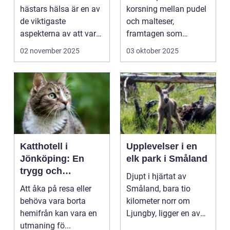
hästars hälsa är en av
korsning mellan pudel
de viktigaste
och malteser,
aspekterna av att vara
framtagen som
h&aum...
sällskapshund. Den
02 november 2025
03 oktober 2025
&au...
Katthotell i
Upplevelser i en
Jönköping: En
elk park i Småland
trygg och
Djupt i hjärtat av
hemtrevlig lösning
Att åka på resa eller
Småland, bara tio
för din katt
behöva vara borta
kilometer norr om
hemifrån kan vara en
Ljungby, ligger en av
utmaning fö...
Sveriges mes...