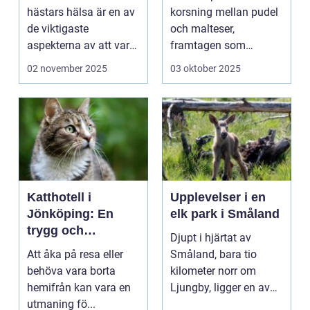
hästars hälsa är en av
korsning mellan pudel
de viktigaste
och malteser,
aspekterna av att vara
framtagen som
h&aum...
sällskapshund. Den
02 november 2025
03 oktober 2025
&au...
Katthotell i
Upplevelser i en
Jönköping: En
elk park i Småland
trygg och
Djupt i hjärtat av
hemtrevlig lösning
Att åka på resa eller
Småland, bara tio
för din katt
behöva vara borta
kilometer norr om
hemifrån kan vara en
Ljungby, ligger en av
utmaning fö...
Sveriges mes...