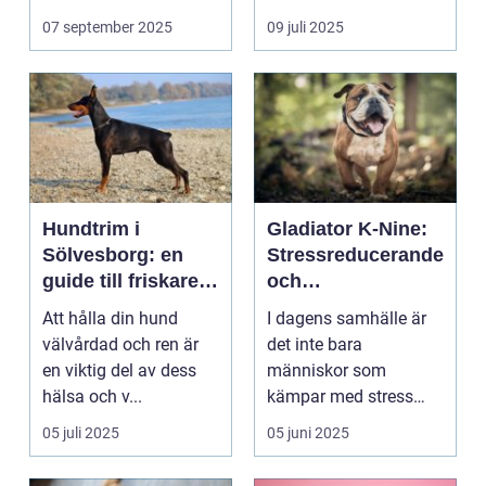
07 september 2025
09 juli 2025
Hundtrim i
Gladiator K-Nine:
Sölvesborg: en
Stressreducerande
guide till friskare
och
och gladare
ångestdämpande
Att hålla din hund
I dagens samhälle är
hundar
hundhalsband
välvårdad och ren är
det inte bara
en viktig del av dess
människor som
hälsa och v...
kämpar med stress
och ång...
05 juli 2025
05 juni 2025