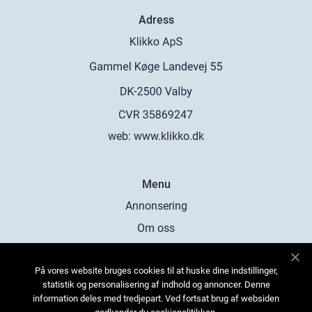
Adress
web:
www.klikko.dk
Menu
Annonsering
Om oss
Cookies
På vores website bruges cookies til at huske dine indstillinger,
Kontakta oss
statistik og personalisering af indhold og annoncer. Denne
Sitemap
information deles med tredjepart. Ved fortsat brug af websiden