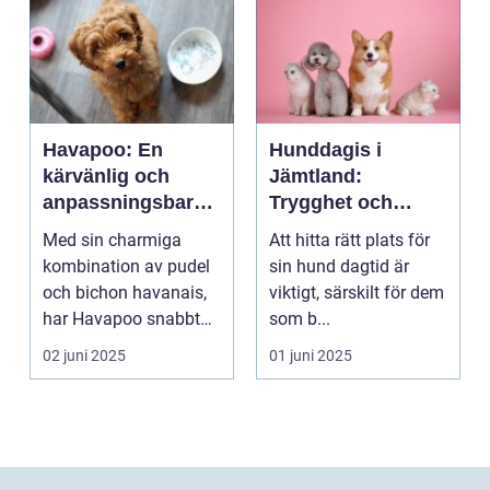
Havapoo: En
Hunddagis i
kärvänlig och
Jämtland:
anpassningsbar
Trygghet och
familjemedlem
glädje för din
Med sin charmiga
Att hitta rätt plats för
fyrfota vän
kombination av pudel
sin hund dagtid är
och bichon havanais,
viktigt, särskilt för dem
har Havapoo snabbt
som b...
blivit en älsklin...
02 juni 2025
01 juni 2025