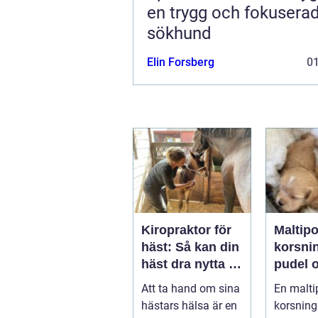
en trygg och fokusera
sökhund
Elin Forsberg
0
Kiropraktor för
Maltip
häst: Så kan din
korsni
häst dra nytta av
pudel 
behandling
maltes
Att ta hand om sina
En malti
hästars hälsa är en
korsning