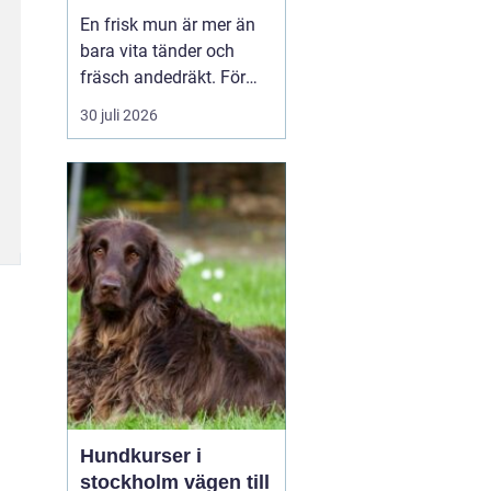
liv för hund och katt
En frisk mun är mer än
bara vita tänder och
fräsch andedräkt. För
hundar och katter
30 juli 2026
påverkar munhälsan
hela kroppen. Bakterier
från inflammerat
tandkött kan spridas till
blodet och belasta hjär...
Hundkurser i
stockholm vägen till