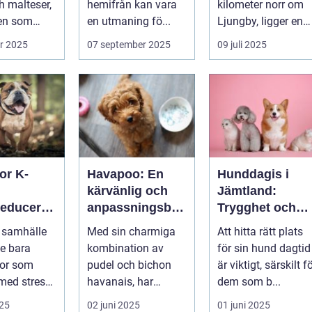
h malteser,
hemifrån kan vara
kilometer norr om
en som
en utmaning fö...
Ljungby, ligger en
shund. Den
av Sveriges mes...
r 2025
07 september 2025
09 juli 2025
or K-
Havapoo: En
Hunddagis i
kärvänlig och
Jämtland:
reduceran
anpassningsbar
Trygghet och
familjemedlem
glädje för din
 samhälle
Med sin charmiga
Att hitta rätt plats
tdämpand
fyrfota vän
te bara
kombination av
för sin hund dagtid
halsband
or som
pudel och bichon
är viktigt, särskilt f
med stress
havanais, har
dem som b...
..
Havapoo snabbt
025
02 juni 2025
01 juni 2025