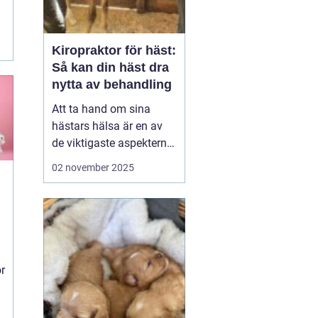
Kiropraktor för häst:
Så kan din häst dra
nytta av behandling
Att ta hand om sina
hästars hälsa är en av
de viktigaste aspekterna
av att vara hästägare.
02 november 2025
Rätt vård och underhåll
av hästens kropp kan
både förbättra
prestationsförmågan
och f...
ör