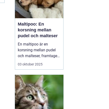
Maltipoo: En
korsning mellan
pudel och malteser
En maltipoo är en
korsning mellan pudel
och malteser, framtagen
som sällskapshund. Den
03 oktober 2025
är liten till medelstor,
vanligtvis 37 kilo, och
har mjuk, ofta lockig
päls som fäller minimalt.
Temperamentet är
socialt, lekfullt o...