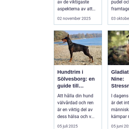
av de viktigaste
pudel oc
aspekterna av att
framtag
vara h&aum...
sällskap
02 november 2025
03 oktobe
&au...
Hundtrim i
Gladiat
Sölvesborg: en
Nine:
guide till
Stress
friskare och
de och
Att hålla din hund
I dagens
gladare hundar
ånges
välvårdad och ren
är det in
e hund
är en viktig del av
människ
dess hälsa och v...
kämpar 
och ång.
05 juli 2025
05 juni 2