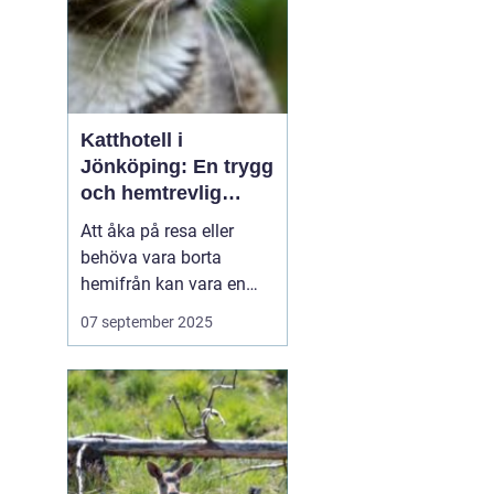
Katthotell i
Jönköping: En trygg
och hemtrevlig
lösning för din katt
Att åka på resa eller
behöva vara borta
hemifrån kan vara en
utmaning för djurägare.
07 september 2025
Särskilt för kattägare
kan det kännas oroligt
när man behöver lämna
sina älskade fyrbenta
v&...