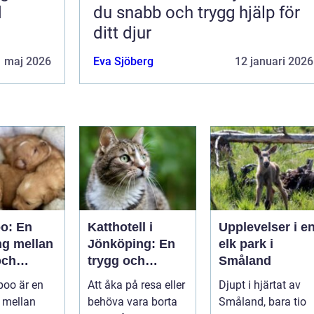
d
du snabb och trygg hjälp för
ditt djur
1 maj 2026
Eva Sjöberg
12 januari 2026
oo: En
Katthotell i
Upplevelser i e
ng mellan
Jönköping: En
elk park i
och
trygg och
Småland
er
hemtrevlig
poo är en
Att åka på resa eller
Djupt i hjärtat av
lösning för din
 mellan
behöva vara borta
Småland, bara tio
katt