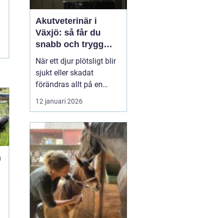
Akutveterinär i
Växjö: så får du
snabb och trygg
hjälp för ditt djur
När ett djur plötsligt blir
sjukt eller skadat
förändras allt på en
sekund. Pulsen stiger,
12 januari 2026
oron tar över och många
frågor dyker upp
samtidigt. Var finns
närmaste
akut...
n