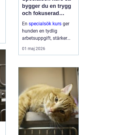
bygger du en trygg
och fokuserad
sökhund
En
specialsök kurs
ger
hunden en tydlig
arbetsuppgift, stärker
självförtroendet och
01 maj 2026
skapar ett bättre
samspel mellan hund
och förare. Genom
strukturerad träning lär
sig hunden att söka efter
specifika dofte...