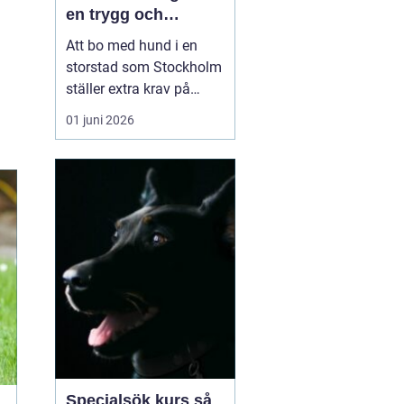
en trygg och
samarbetsvillig
Att bo med hund i en
hund
storstad som Stockholm
ställer extra krav på
både människa och djur.
01 juni 2026
Trånga trottoarer,
intensiva hundmöten,
kollektivtrafik och
många störningar gör
vardagen utmanande.
Samtidigt vill många ha
en hund som fungerar i
alla lägen, ...
Specialsök kurs så