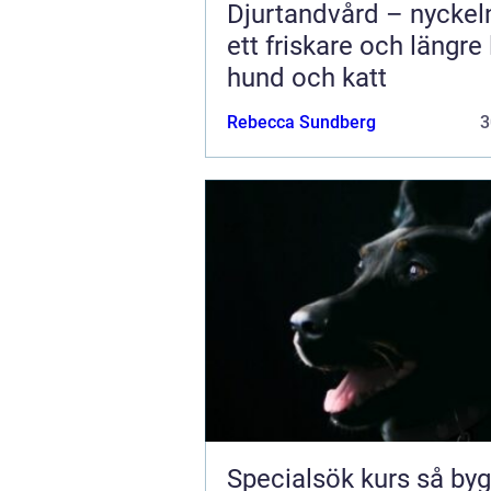
Djurtandvård – nyckeln 
ett friskare och längre 
hund och katt
Rebecca Sundberg
3
Specialsök kurs så bygger du