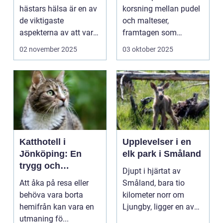
hästars hälsa är en av
korsning mellan pudel
de viktigaste
och malteser,
aspekterna av att vara
framtagen som
h&aum...
sällskapshund. Den
02 november 2025
03 oktober 2025
&au...
Katthotell i
Upplevelser i en
Jönköping: En
elk park i Småland
trygg och
Djupt i hjärtat av
hemtrevlig lösning
Att åka på resa eller
Småland, bara tio
för din katt
behöva vara borta
kilometer norr om
hemifrån kan vara en
Ljungby, ligger en av
utmaning fö...
Sveriges mes...