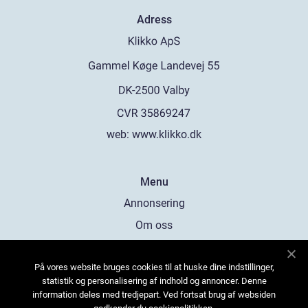
Adress
web:
www.klikko.dk
Menu
Annonsering
Om oss
Cookies
På vores website bruges cookies til at huske dine indstillinger,
Kontakta oss
statistik og personalisering af indhold og annoncer. Denne
Sitemap
information deles med tredjepart. Ved fortsat brug af websiden