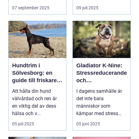
07 september 2025
09 juli 2025
Hundtrim i
Gladiator K-Nine:
Sölvesborg: en
Stressreducerande
guide till friskare
och
och gladare
ångestdämpande
Att hålla din hund
I dagens samhälle är
hundar
hundhalsband
välvårdad och ren är
det inte bara
en viktig del av dess
människor som
hälsa och v...
kämpar med stress
och ång...
05 juli 2025
05 juni 2025