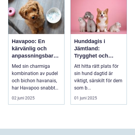
Havapoo: En
Hunddagis i
kärvänlig och
Jämtland:
anpassningsbar
Trygghet och
familjemedlem
glädje för din
Med sin charmiga
Att hitta rätt plats för
fyrfota vän
kombination av pudel
sin hund dagtid är
och bichon havanais,
viktigt, särskilt för dem
har Havapoo snabbt
som b...
blivit en älsklin...
02 juni 2025
01 juni 2025