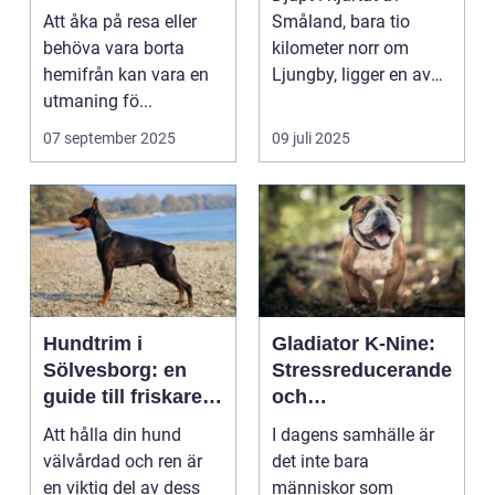
hemtrevlig lösning
Att åka på resa eller
Småland, bara tio
för din katt
behöva vara borta
kilometer norr om
hemifrån kan vara en
Ljungby, ligger en av
utmaning fö...
Sveriges mes...
07 september 2025
09 juli 2025
Hundtrim i
Gladiator K-Nine:
Sölvesborg: en
Stressreducerande
guide till friskare
och
och gladare
ångestdämpande
Att hålla din hund
I dagens samhälle är
hundar
hundhalsband
välvårdad och ren är
det inte bara
en viktig del av dess
människor som