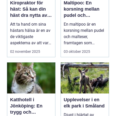
Kiropraktor för
Maltipoo: En
häst: Så kan din
korsning mellan
häst dra nytta av
pudel och
behandling
malteser
Att ta hand om sina
En maltipoo är en
hästars hälsa är en av
korsning mellan pudel
de viktigaste
och malteser,
aspekterna av att vara
framtagen som
h&aum...
sällskapshund. Den
02 november 2025
03 oktober 2025
&au...
Katthotell i
Upplevelser i en
Jönköping: En
elk park i Småland
trygg och
Djupt i hjärtat av