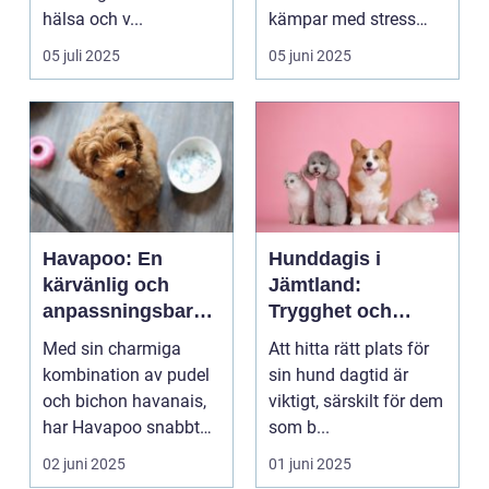
hälsa och v...
kämpar med stress
och ång...
05 juli 2025
05 juni 2025
Havapoo: En
Hunddagis i
kärvänlig och
Jämtland:
anpassningsbar
Trygghet och
familjemedlem
glädje för din
Med sin charmiga
Att hitta rätt plats för
fyrfota vän
kombination av pudel
sin hund dagtid är
och bichon havanais,
viktigt, särskilt för dem
har Havapoo snabbt
som b...
blivit en älsklin...
02 juni 2025
01 juni 2025