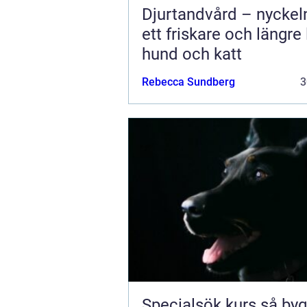
Djurtandvård – nyckeln 
ett friskare och längre 
hund och katt
Rebecca Sundberg
3
Specialsök kurs så bygger du