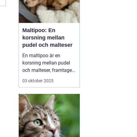
Maltipoo: En
korsning mellan
pudel och malteser
En maltipoo är en
korsning mellan pudel
och malteser, framtagen
som sällskapshund. Den
03 oktober 2025
är liten till medelstor,
vanligtvis 37 kilo, och
har mjuk, ofta lockig
päls som fäller minimalt.
Temperamentet är
socialt, lekfullt o...