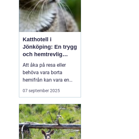
Katthotell i
Jönköping: En trygg
och hemtrevlig
lösning för din katt
Att åka på resa eller
behöva vara borta
hemifrån kan vara en
utmaning för djurägare.
07 september 2025
Särskilt för kattägare
kan det kännas oroligt
när man behöver lämna
sina älskade fyrbenta
v&...