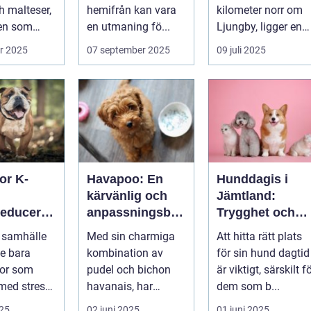
katt
h malteser,
hemifrån kan vara
kilometer norr om
en som
en utmaning fö...
Ljungby, ligger en
shund. Den
av Sveriges mes...
r 2025
07 september 2025
09 juli 2025
or K-
Havapoo: En
Hunddagis i
kärvänlig och
Jämtland:
reduceran
anpassningsbar
Trygghet och
familjemedlem
glädje för din
 samhälle
Med sin charmiga
Att hitta rätt plats
tdämpand
fyrfota vän
te bara
kombination av
för sin hund dagtid
halsband
or som
pudel och bichon
är viktigt, särskilt f
med stress
havanais, har
dem som b...
..
Havapoo snabbt
025
02 juni 2025
01 juni 2025