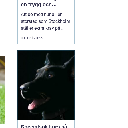
en trygg och
samarbetsvillig
Att bo med hund i en
hund
storstad som Stockholm
ställer extra krav på
både människa och djur.
01 juni 2026
Trånga trottoarer,
intensiva hundmöten,
kollektivtrafik och
många störningar gör
vardagen utmanande.
Samtidigt vill många ha
en hund som fungerar i
alla lägen, ...
Specialsök kurs så