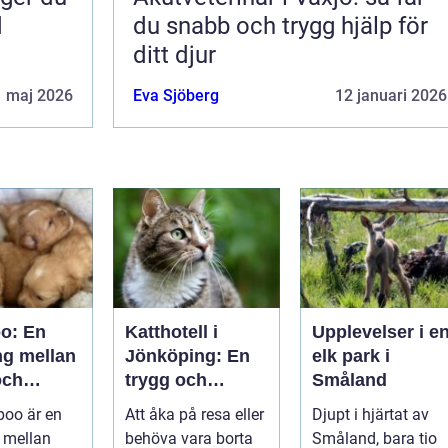
d
du snabb och trygg hjälp för
ditt djur
1 maj 2026
Eva Sjöberg
12 januari 2026
oo: En
Katthotell i
Upplevelser i e
ng mellan
Jönköping: En
elk park i
och
trygg och
Småland
er
hemtrevlig
poo är en
Att åka på resa eller
Djupt i hjärtat av
lösning för din
 mellan
behöva vara borta
Småland, bara tio