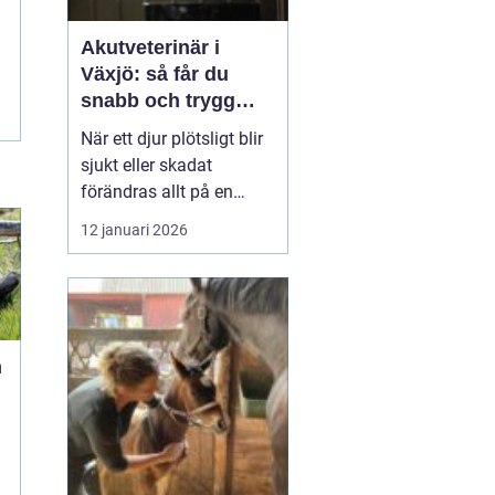
Akutveterinär i
Växjö: så får du
snabb och trygg
hjälp för ditt djur
När ett djur plötsligt blir
sjukt eller skadat
förändras allt på en
sekund. Pulsen stiger,
12 januari 2026
oron tar över och många
frågor dyker upp
samtidigt. Var finns
närmaste
akut...
n