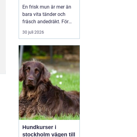
liv för hund och katt
En frisk mun är mer än
bara vita tänder och
fräsch andedräkt. För
hundar och katter
30 juli 2026
påverkar munhälsan
hela kroppen. Bakterier
från inflammerat
tandkött kan spridas till
blodet och belasta hjär...
Hundkurser i
stockholm vägen till