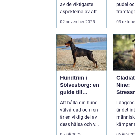
av de viktigaste
pudel oc
aspekterna av att
framtag
vara h&aum...
sällskap
02 november 2025
03 oktobe
&au...
Hundtrim i
Gladiat
Sölvesborg: en
Nine:
guide till
Stress
friskare och
de och
Att hålla din hund
I dagens
gladare hundar
ånges
välvårdad och ren
är det in
e hund
är en viktig del av
människ
dess hälsa och v...
kämpar 
och ång.
05 juli 2025
05 juni 2