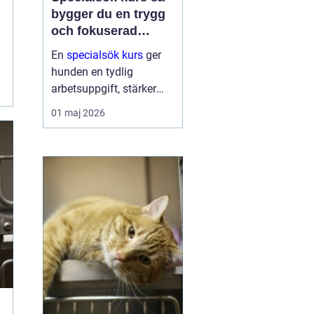
bygger du en trygg
och fokuserad
sökhund
En
specialsök kurs
ger
hunden en tydlig
arbetsuppgift, stärker
självförtroendet och
01 maj 2026
skapar ett bättre
samspel mellan hund
och förare. Genom
strukturerad träning lär
sig hunden att söka efter
specifika dofte...