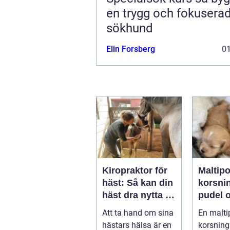
en trygg och fokusera
sökhund
Elin Forsberg
0
Kiropraktor för
Maltip
häst: Så kan din
korsni
häst dra nytta av
pudel 
behandling
maltes
Att ta hand om sina
En malti
hästars hälsa är en
korsning