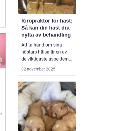
Kiropraktor för häst:
Så kan din häst dra
nytta av behandling
Att ta hand om sina
hästars hälsa är en av
de viktigaste aspekterna
av att vara hästägare.
02 november 2025
Rätt vård och underhåll
av hästens kropp kan
både förbättra
prestationsförmågan
och f...
ör