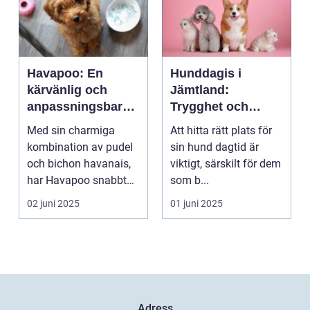
Havapoo: En
Hunddagis i
kärvänlig och
Jämtland:
anpassningsbar
Trygghet och
familjemedlem
glädje för din
Med sin charmiga
Att hitta rätt plats för
fyrfota vän
kombination av pudel
sin hund dagtid är
och bichon havanais,
viktigt, särskilt för dem
har Havapoo snabbt
som b...
blivit en älsklin...
02 juni 2025
01 juni 2025
Adress