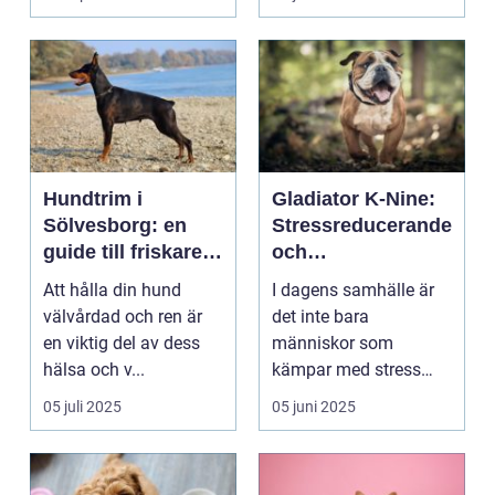
Hundtrim i
Gladiator K-Nine:
Sölvesborg: en
Stressreducerande
guide till friskare
och
och gladare
ångestdämpande
Att hålla din hund
I dagens samhälle är
hundar
hundhalsband
välvårdad och ren är
det inte bara
en viktig del av dess
människor som
hälsa och v...
kämpar med stress
och ång...
05 juli 2025
05 juni 2025