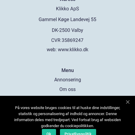
web:
www.klikko.dk
Menu
Annonsering
Om oss
Cookies
På vores website bruges cookies til at huske dine indstillinger,
Kontakta oss
statistik og personalisering af indhold og annoncer. Denne
Sitemap
information deles med tredjepart. Ved fortsat brug af websiden
godkender du cookiepolitikken.
Ok
Privatlivspolitik