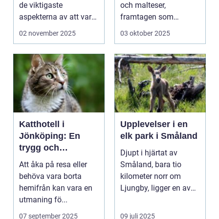
de viktigaste
och malteser,
aspekterna av att vara
framtagen som
h&aum...
sällskapshund. Den
02 november 2025
03 oktober 2025
&au...
Katthotell i
Upplevelser i en
Jönköping: En
elk park i Småland
trygg och
Djupt i hjärtat av
hemtrevlig lösning
Att åka på resa eller
Småland, bara tio
för din katt
behöva vara borta
kilometer norr om
hemifrån kan vara en
Ljungby, ligger en av
utmaning fö...
Sveriges mes...
07 september 2025
09 juli 2025