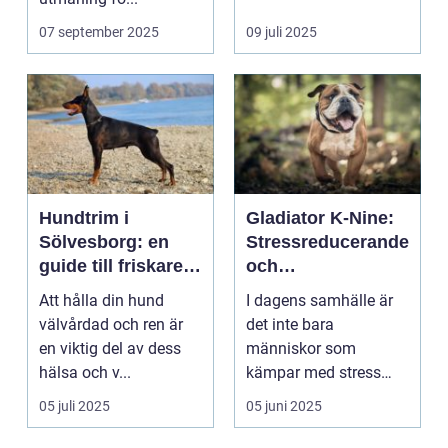
07 september 2025
09 juli 2025
Hundtrim i
Gladiator K-Nine:
Sölvesborg: en
Stressreducerande
guide till friskare
och
och gladare
ångestdämpande
Att hålla din hund
I dagens samhälle är
hundar
hundhalsband
välvårdad och ren är
det inte bara
en viktig del av dess
människor som
hälsa och v...
kämpar med stress
och ång...
05 juli 2025
05 juni 2025