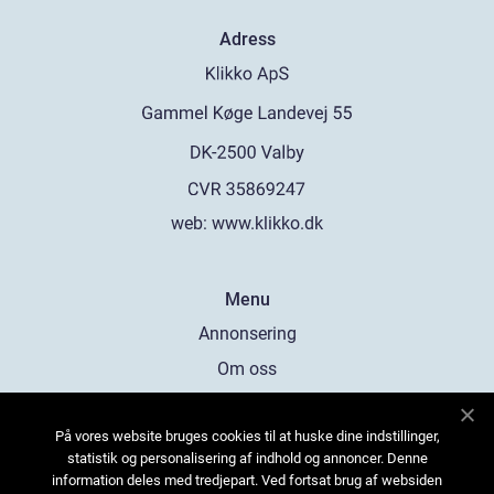
Adress
web:
www.klikko.dk
Menu
Annonsering
Om oss
Cookies
På vores website bruges cookies til at huske dine indstillinger,
Kontakta oss
statistik og personalisering af indhold og annoncer. Denne
Sitemap
information deles med tredjepart. Ved fortsat brug af websiden