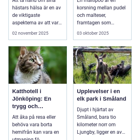
Att ta hand om sina
En maltipoo är en
hästars hälsa är en av
korsning mellan pudel
de viktigaste
och malteser,
aspekterna av att vara
framtagen som
h&aum...
sällskapshund. Den
02 november 2025
03 oktober 2025
&au...
Katthotell i
Upplevelser i en
Jönköping: En
elk park i Småland
trygg och
Djupt i hjärtat av
hemtrevlig lösning
Att åka på resa eller
Småland, bara tio
för din katt
behöva vara borta
kilometer norr om
hemifrån kan vara en
Ljungby, ligger en av
utmaning fö...
Sveriges mes...