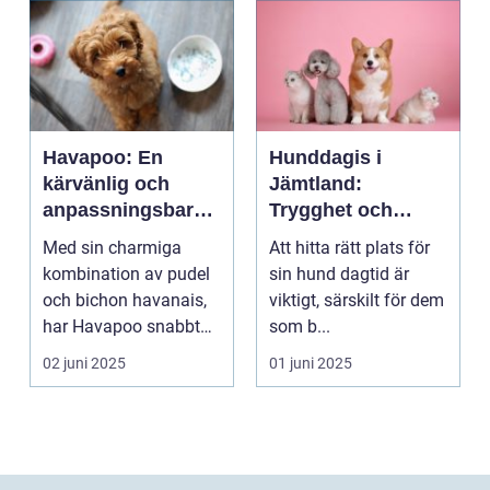
Havapoo: En
Hunddagis i
kärvänlig och
Jämtland:
anpassningsbar
Trygghet och
familjemedlem
glädje för din
Med sin charmiga
Att hitta rätt plats för
fyrfota vän
kombination av pudel
sin hund dagtid är
och bichon havanais,
viktigt, särskilt för dem
har Havapoo snabbt
som b...
blivit en älsklin...
02 juni 2025
01 juni 2025