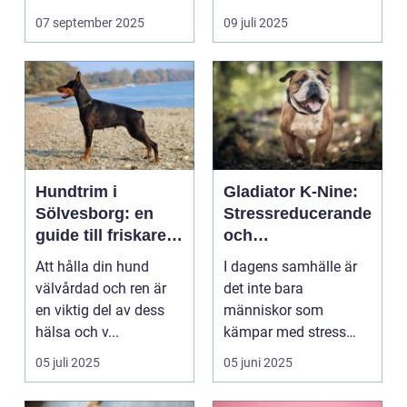
07 september 2025
09 juli 2025
Hundtrim i
Gladiator K-Nine:
Sölvesborg: en
Stressreducerande
guide till friskare
och
och gladare
ångestdämpande
Att hålla din hund
I dagens samhälle är
hundar
hundhalsband
välvårdad och ren är
det inte bara
en viktig del av dess
människor som
hälsa och v...
kämpar med stress
och ång...
05 juli 2025
05 juni 2025