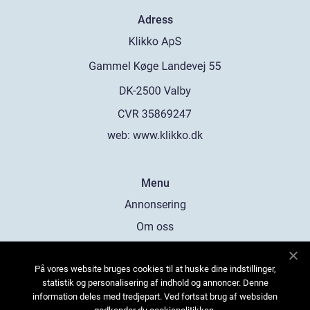
Adress
web:
www.klikko.dk
Menu
Annonsering
Om oss
Cookies
På vores website bruges cookies til at huske dine indstillinger,
Kontakta oss
statistik og personalisering af indhold og annoncer. Denne
Sitemap
information deles med tredjepart. Ved fortsat brug af websiden