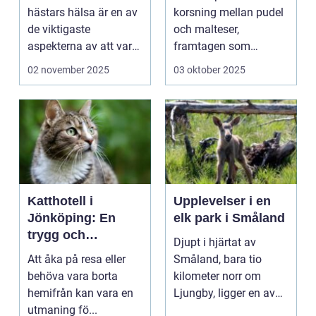
hästars hälsa är en av
korsning mellan pudel
de viktigaste
och malteser,
aspekterna av att vara
framtagen som
h&aum...
sällskapshund. Den
02 november 2025
03 oktober 2025
&au...
Katthotell i
Upplevelser i en
Jönköping: En
elk park i Småland
trygg och
Djupt i hjärtat av
hemtrevlig lösning
Att åka på resa eller
Småland, bara tio
för din katt
behöva vara borta
kilometer norr om
hemifrån kan vara en
Ljungby, ligger en av
utmaning fö...
Sveriges mes...