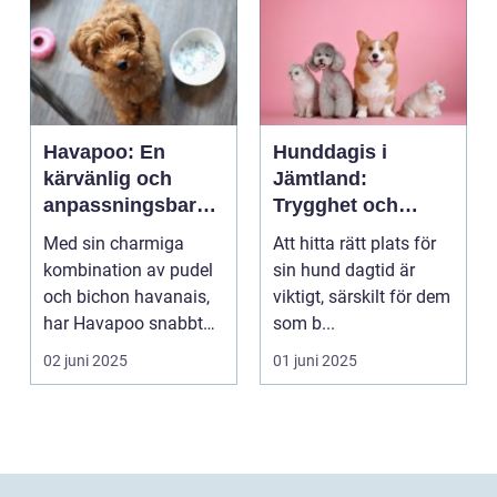
Havapoo: En
Hunddagis i
kärvänlig och
Jämtland:
anpassningsbar
Trygghet och
familjemedlem
glädje för din
Med sin charmiga
Att hitta rätt plats för
fyrfota vän
kombination av pudel
sin hund dagtid är
och bichon havanais,
viktigt, särskilt för dem
har Havapoo snabbt
som b...
blivit en älsklin...
02 juni 2025
01 juni 2025