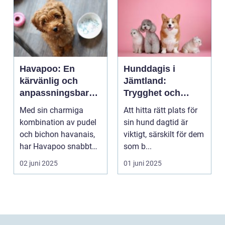
Havapoo: En
Hunddagis i
kärvänlig och
Jämtland:
anpassningsbar
Trygghet och
familjemedlem
glädje för din
Med sin charmiga
Att hitta rätt plats för
fyrfota vän
kombination av pudel
sin hund dagtid är
och bichon havanais,
viktigt, särskilt för dem
har Havapoo snabbt
som b...
blivit en älsklin...
02 juni 2025
01 juni 2025