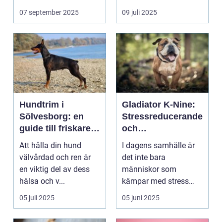
07 september 2025
09 juli 2025
Hundtrim i
Gladiator K-Nine:
Sölvesborg: en
Stressreducerande
guide till friskare
och
och gladare
ångestdämpande
Att hålla din hund
I dagens samhälle är
hundar
hundhalsband
välvårdad och ren är
det inte bara
en viktig del av dess
människor som
hälsa och v...
kämpar med stress
och ång...
05 juli 2025
05 juni 2025