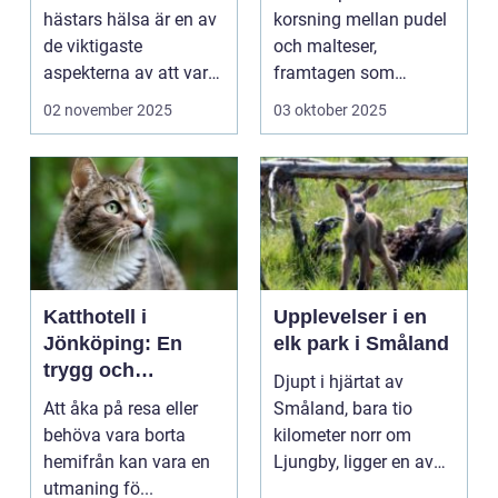
hästars hälsa är en av
korsning mellan pudel
de viktigaste
och malteser,
aspekterna av att vara
framtagen som
h&aum...
sällskapshund. Den
02 november 2025
03 oktober 2025
&au...
Katthotell i
Upplevelser i en
Jönköping: En
elk park i Småland
trygg och
Djupt i hjärtat av
hemtrevlig lösning
Att åka på resa eller
Småland, bara tio
för din katt
behöva vara borta
kilometer norr om
hemifrån kan vara en
Ljungby, ligger en av
utmaning fö...
Sveriges mes...