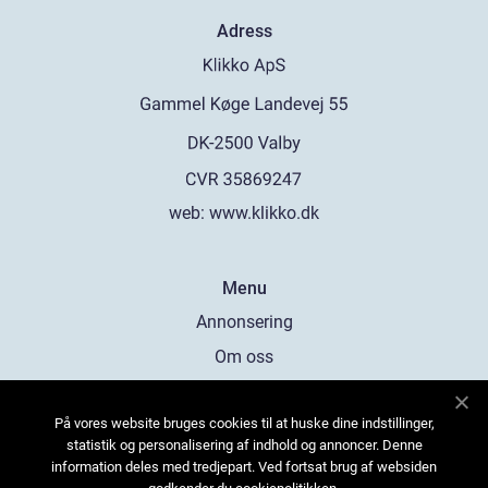
Adress
web:
www.klikko.dk
Menu
Annonsering
Om oss
Cookies
På vores website bruges cookies til at huske dine indstillinger,
Kontakta oss
statistik og personalisering af indhold og annoncer. Denne
Sitemap
information deles med tredjepart. Ved fortsat brug af websiden