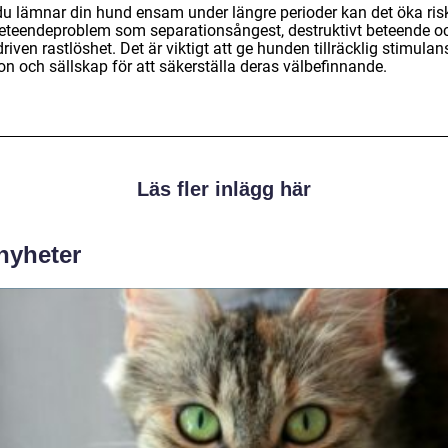
u lämnar din hund ensam under längre perioder kan det öka ris
beteendeproblem som separationsångest, destruktivt beteende o
riven rastlöshet. Det är viktigt att ge hunden tillräcklig stimulan
on och sällskap för att säkerställa deras välbefinnande.
Läs fler inlägg här
 nyheter