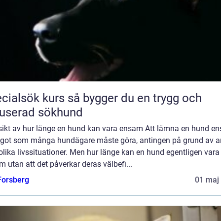
ök kurs så bygger du en trygg och
userad sökhund
sikt av hur länge en hund kan vara ensam Att lämna en hund e
ågot som många hundägare måste göra, antingen på grund av a
 olika livssituationer. Men hur länge kan en hund egentligen vara
 utan att det påverkar deras välbefi...
 Forsberg
01 maj