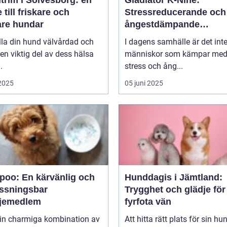
 till friskare och
Stressreducerande och
are hundar
ångestdämpande
hundhalsband
lla din hund välvårdad och
I dagens samhälle är det int
 en viktig del av dess hälsa
människor som kämpar me
.
stress och ång...
 2025
05 juni 2025
poo: En kärvänlig och
Hunddagis i Jämtland:
ssningsbar
Trygghet och glädje för
ljemedlem
fyrfota vän
in charmiga kombination av
Att hitta rätt plats för sin hu