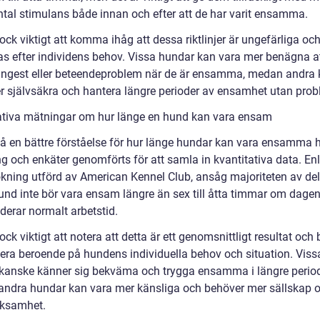
tal stimulans både innan och efter att de har varit ensamma.
ock viktigt att komma ihåg att dessa riktlinjer är ungefärliga oc
s efter individens behov. Vissa hundar kan vara mer benägna a
ngest eller beteendeproblem när de är ensamma, medan andra
r självsäkra och hantera längre perioder av ensamhet utan prob
ativa mätningar om hur länge en hund kan vara ensam
 få en bättre förståelse för hur länge hundar kan vara ensamma 
g och enkäter genomförts för att samla in kvantitativa data. Enl
kning utförd av American Kennel Club, ansåg majoriteten av de
hund inte bör vara ensam längre än sex till åtta timmar om dage
uderar normalt arbetstid.
ock viktigt att notera att detta är ett genomsnittligt resultat oc
iera beroende på hundens individuella behov och situation. Viss
kanske känner sig bekväma och trygga ensamma i längre perio
ndra hundar kan vara mer känsliga och behöver mer sällskap 
ksamhet.