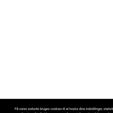
På vores website bruges cookies til at huske dine indstillinger, statist