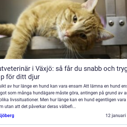
tveterinär i Växjö: så får du snabb och try
lp för ditt djur
sikt av hur länge en hund kan vara ensam Att lämna en hund e
ågot som många hundägare måste göra, antingen på grund av a
 olika livssituationer. Men hur länge kan en hund egentligen vara
 utan att det påverkar deras välbefi...
Sjöberg
12 januari