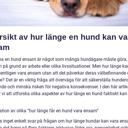
sikt av hur länge en hund kan va
am
na en hund ensam är något som många hundägare måste göra,
 på grund av arbete eller olika livssituationer. Men hur länge ka
entligen vara ensam utan att det påverkar deras välbefinnande
? Det är en viktig fråga att överväga för att säkerställa hunden
de och minska risken för negativa konsekvenser. I den här artik
vi att utforska olika aspekter av hur länge en hund faktiskt kan
ation av olika ”hur länge får en hund vara ensam”
ns inget enkelt svar på frågan om hur länge hundar kan vara e
 det beror på flera faktorer, inklusive ålder, ras, personlighet och