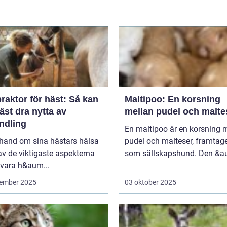
raktor för häst: Så kan
Maltipoo: En korsning
äst dra nytta av
mellan pudel och malte
ndling
En maltipoo är en korsning 
 hand om sina hästars hälsa
pudel och malteser, framtag
av de viktigaste aspekterna
som sällskapshund. Den &au
 vara h&aum...
ember 2025
03 oktober 2025