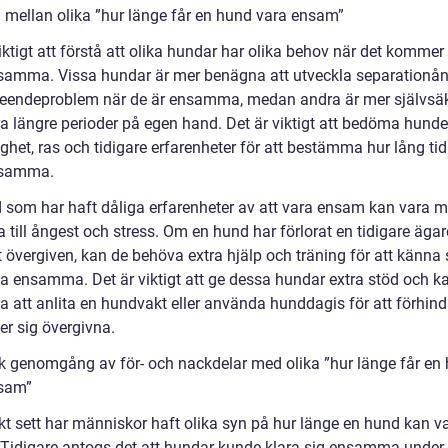
d mellan olika ”hur länge får en hund vara ensam”
iktigt att förstå att olika hundar har olika behov när det kommer t
samma. Vissa hundar är mer benägna att utveckla separationå
eteendeproblem när de är ensamma, medan andra är mer självsä
ra längre perioder på egen hand. Det är viktigt att bedöma hund
ghet, ras och tidigare erfarenheter för att bestämma hur lång tid
nsamma.
 som har haft dåliga erfarenheter av att vara ensam kan vara m
till ångest och stress. Om en hund har förlorat en tidigare ägare
t övergiven, kan de behöva extra hjälp och träning för att känna 
 ensamma. Det är viktigt att ge dessa hundar extra stöd och k
a att anlita en hundvakt eller använda hunddagis för att förhind
er sig övergivna.
sk genomgång av för- och nackdelar med olika ”hur länge får en
sam”
skt sett har människor haft olika syn på hur länge en hund kan v
Tidigare antogs det att hundar kunde klara sig ensamma under 