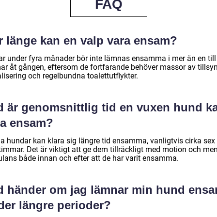
FAQ
r länge kan en valp vara ensam?
ar under fyra månader bör inte lämnas ensamma i mer än en till
ar åt gången, eftersom de fortfarande behöver massor av tillsyn
lisering och regelbundna toalettutflykter.
d är genomsnittlig tid en vuxen hund k
ra ensam?
 hundar kan klara sig längre tid ensamma, vanligtvis cirka sex t
timmar. Det är viktigt att ge dem tillräckligt med motion och men
ulans både innan och efter att de har varit ensamma.
d händer om jag lämnar min hund ens
der längre perioder?