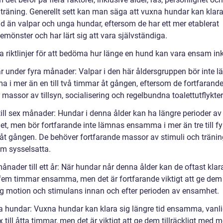
 träning. Generellt sett kan man säga att vuxna hundar kan klara
id än valpar och unga hundar, eftersom de har ett mer etablerat
mönster och har lärt sig att vara självständiga.
a riktlinjer för att bedöma hur länge en hund kan vara ensam ink
ar under fyra månader: Valpar i den här åldersgruppen bör inte 
 i mer än en till två timmar åt gången, eftersom de fortfarand
massor av tillsyn, socialisering och regelbundna toalettutflykter
till sex månader: Hundar i denna ålder kan ha längre perioder av
t, men bör fortfarande inte lämnas ensamma i mer än tre till fy
åt gången. De behöver fortfarande massor av stimuli och träning
em sysselsatta.
ånader till ett år: När hundar når denna ålder kan de oftast klar
l fem timmar ensamma, men det är fortfarande viktigt att ge dem
klig motion och stimulans innan och efter perioden av ensamhet.
a hundar: Vuxna hundar kan klara sig längre tid ensamma, vanli
x till åtta timmar, men det är viktigt att ge dem tillräckligt med 