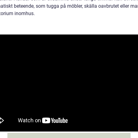
atiskt beteende, som tugga på möbler, skälla oavbrutet eller ma
ritorium inomhus.