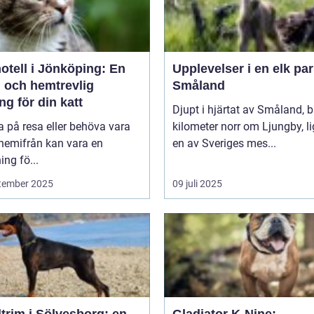
otell i Jönköping: En
Upplevelser i en elk par
g och hemtrevlig
Småland
ng för din katt
Djupt i hjärtat av Småland, b
a på resa eller behöva vara
kilometer norr om Ljungby, l
 hemifrån kan vara en
en av Sveriges mes...
ng fö...
tember 2025
09 juli 2025
trim i Sölvesborg: en
Gladiator K-Nine: