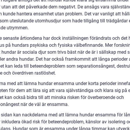
r utan att det påverkade dem negativt. De ansågs vara självstän
m kunde hantera ensamhet utan problem. Det var vanligt att håll
som uteslutande utomhusdjur som hade tillgång till trädgårdar e
ade utrymmen.
 senaste årtiondena har dock inställningen förändrats och det ha
us på hundars psykiska och fysiska välbefinnande. Mer forskni
t hundar är sociala djur som trivs bäst när de är i sällskap med 
ller andra hundar. Det har också framkommit att långa perioder 
t kan leda till beteendeproblem som separationsångest, destruk
e och överdriven rastlöshet.
rna med att lämna hundar ensamma under korta perioder innefa
ten för dem att lära sig att vara självständiga och klara sig på
t kan också bidra till att minska risken för överberoende och
ionångest när de väl är ensamma.
 sidan kan nackdelarna med att lämna hundar ensamma för lå
 inkludera ökad risk för beteendeproblem, känslor av isolering o
ulans. Hundar som är ensamma under långa timmar kan utveck